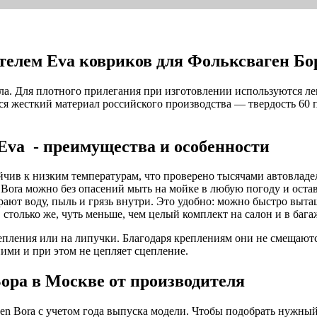
елем Eva ковриков для Фольксваген Бо
ла. Для плотного прилегания при изготовлении используются л
ся жесткий материал российского производства — твердость 60
Eva - преимущества и особенности
йчив к низким температурам, что проверено тысячами автовладе
 Bora можно без опасений мыть на мойке в любую погоду и оставл
ают воду, пыль и грязь внутри. Это удобно: можно быстро выта
, столько же, чуть меньше, чем целый комплект на салон и в ба
пления или на липучки. Благодаря креплениям они не смещаютс
ими и при этом не цепляет сцепление.
ора в Москве от производителя
n Bora с учетом года выпуска модели. Чтобы подобрать нужный 