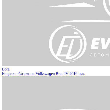
Bora
Коврик в багажник Volkswagen Bora IV 2016-н.в.