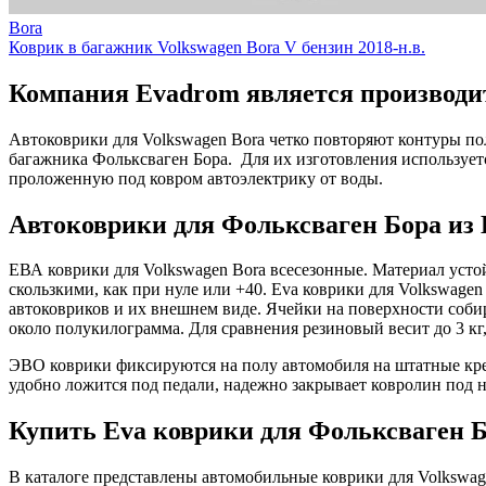
Bora
Коврик в багажник Volkswagen Bora V бензин 2018-н.в.
Компания Evadrom является производит
Автоковрики для Volkswagen Bora четко повторяют контуры по
багажника Фольксваген Бора. Для их изготовления использует
проложенную под ковром автоэлектрику от воды.
Автоковрики для Фольксваген Бора из 
ЕВА коврики для Volkswagen Bora всесезонные. Материал усто
скользкими, как при нуле или +40. Eva коврики для Volkswagen
автоковриков и их внешнем виде. Ячейки на поверхности собир
около полукилограмма. Для сравнения резиновый весит до 3 кг
ЭВО коврики фиксируются на полу автомобиля на штатные кре
удобно ложится под педали, надежно закрывает ковролин под н
Купить Eva коврики для Фольксваген Б
В каталоге представлены автомобильные коврики для Volkswage