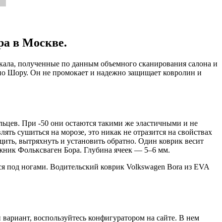
ра в Москве.
екала, полученные по данным объемного сканирования салона и
 по Шору. Он не промокает и надежно защищает ковролин и
льцев. При -50 они остаются такими же эластичными и не
ять сушиться на морозе, это никак не отразится на свойствах
щить, вытряхнуть и установить обратно. Один коврик весит
гажник Фольксваген Бора. Глубина ячеек — 5–6 мм.
я под ногами. Водительский коврик Volkswagen Bora из EVA
вариант, воспользуйтесь конфигуратором на сайте. В нем