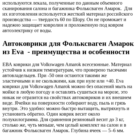
используются лекала, полученные по данным объемного
сканирования салона и багажника Фольксваген Амарок. Для
их изготовления используется жесткий материал российского
производства — твердость 60 по Шору. Он не промокает и
надежно защищает ковролин и проложенную под ковром
автоэлектрику от воды.
Автоковрики для Фольксваген Амарок
из Eva - преимущества и особенности
ЕВА коврики для Volkswagen Amarok всесезонные. Материал
устойчив к низким температурам, что проверено тысячами
автовладельцев. При -50 они остаются такими же
эластичными и не скользкими, как при нуле или +40. Eva
коврики для Volkswagen Amarok можно без опасений мыть на
мойке в любую погоду и оставлять сушиться на морозе, это
никак не отразится на свойствах автоковриков и их внешнем
виде. Ячейки на поверхности собирают воду, пыль и грязь
внутри. Это удобно: можно быстро вытащить, вытряхнуть и
установить обратно. Один коврик весит около
полукилограмма. Для сравнения резиновый весит до 3 кг,
столько же, чуть меньше, чем целый комплект на салон и в
багажник Фольксваген Амарок. Глубина ячеек — 5–6 мм.