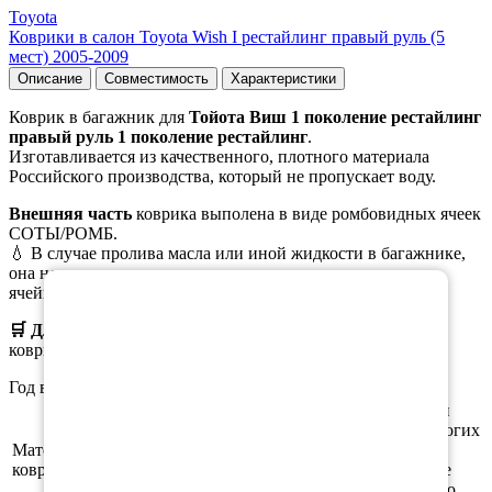
Toyota
Коврики в салон Toyota Wish I рестайлинг правый руль (5
мест) 2005-2009
Описание
Совместимость
Характеристики
Коврик в багажник для
Тойота Виш 1 поколение рестайлинг
правый руль 1 поколение рестайлинг
.
Изготавливается из качественного, плотного материала
Российского производства, который не пропускает воду.
Внешняя часть
коврика выполена в виде ромбовидных ячеек
СОТЫ/РОМБ.
💧 В случае пролива масла или иной жидкости в багажнике,
×
она не растекается по всему коврику, а задерживается в
ячейках.
🛒 Для заказа
выберите необходимый
материал, цвет
коврика, окантовки.
Год выпуска а/м: 2005, 2006, 2007, 2008, 2009
Этиленвинилацетат (ЭВА/ЕВА) - полимерный
материал, который зарекомендовал себя во многих
Материал
отраслях производства. В частности из него
ковриков
производят спортивные маты, гимнастические
коврики, подошву для обуви, шлёпки и прочую