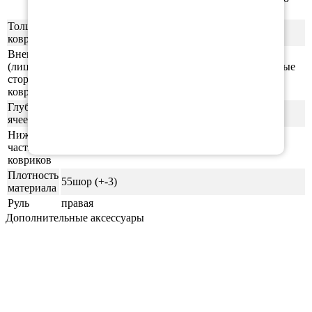
продукцию.
Толщина
1см
ковриков
Внешняя
(лицевая)
ячейки СОТЫ/РОМБ (напоминающие пчелиные
сторона
соты)
ковриков
Глубина
0,5-0,6 см
ячеек
Нижняя
часть
ровная (без рисунка)
ковриков
Плотность
55шор (+-3)
материала
Руль
правая
Дополнительные аксессуары