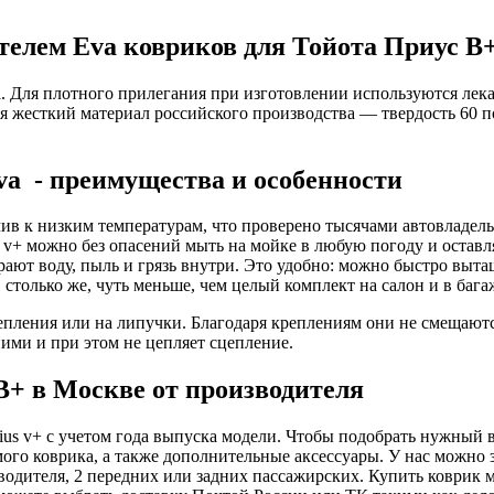
елем Eva ковриков для Тойота Приус В+
ла. Для плотного прилегания при изготовлении используются ле
я жесткий материал российского производства — твердость 60 
va - преимущества и особенности
чив к низким температурам, что проверено тысячами автовладел
s v+ можно без опасений мыть на мойке в любую погоду и оставля
ают воду, пыль и грязь внутри. Это удобно: можно быстро выта
, столько же, чуть меньше, чем целый комплект на салон и в ба
ления или на липучки. Благодаря креплениям они не смещаются
ими и при этом не цепляет сцепление.
В+ в Москве от производителя
ius v+ с учетом года выпуска модели. Чтобы подобрать нужный в
мого коврика, а также дополнительные аксессуары. У нас можно 
я водителя, 2 передних или задних пассажирских. Купить коврик