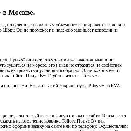
 в Москве.
кала, полученные по данным объемного сканирования салона и
по Шору. Он не промокает и надежно защищает ковролин и
ьцев. При -50 они остаются такими же эластичными и не
ть сушиться на морозе, это никак не отразится на свойствах
щить, вытряхнуть и установить обратно. Один коврик весит
гажник Тойота Приус В+. Глубина ячеек — 5–6 мм.
 под ногами. Водительский коврик Toyota Prius v+ из EVA
ариант, воспользуйтесь конфигуратором на сайте. В нем легко
заказать изготовление коврика Тойота Приус В+ как
 можно оформив заявку на сайте или по телефону. Осуществляем