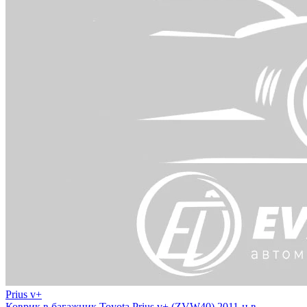
Prius v+
Коврик в багажник Toyota Prius v+ (ZVW40) 2011-н.в.