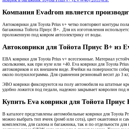
Компания Evadrom является производит
Автоковрики для Toyota Prius v+ четко повторяют контуры по
багажника Тойота Приус В+. Для их изготовления используетс
проложенную под ковром автоэлектрику от воды.
Автоковрики для Тойота Приус В+ из E
ЕВА коврики для Toyota Prius v+ всесезонные. Материал устой
скользкими, как при нуле или +40. Eva коврики для Toyota Priu
автоковриков и их внешнем виде. Ячейки на поверхности собир
около полукилограмма. Для сравнения резиновый весит до 3 кг
ЭВО коврики фиксируются на полу автомобиля на штатные креп
удобно ложится под педали, надежно закрывает ковролин под н
Купить Eva коврики для Тойота Приус 
В каталоге представлены автомобильные коврики для Toyota Pr
можно выбрать тип ячеек (ромб или сота), цвет окантовки и са
комплектом, для салона и багажника, так и по отдельности дл