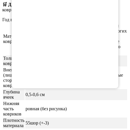
🛒 Для заказа
выберите необходимый
материал, цвет
коврика, окантовки.
Год выпуска а/м: 2004, 2005, 2006, 2007, 2008, 2009
Этиленвинилацетат (ЭВА/ЕВА) - полимерный
материал, который зарекомендовал себя во многих
Материал
отраслях производства. В частности из него
ковриков
производят спортивные маты, гимнастические
коврики, подошву для обуви, шлёпки и прочую
продукцию.
Толщина
1см
ковриков
Внешняя
(лицевая)
ячейки СОТЫ/РОМБ (напоминающие пчелиные
сторона
соты)
ковриков
Глубина
0,5-0,6 см
ячеек
Нижняя
часть
ровная (без рисунка)
ковриков
Плотность
55шор (+-3)
материала