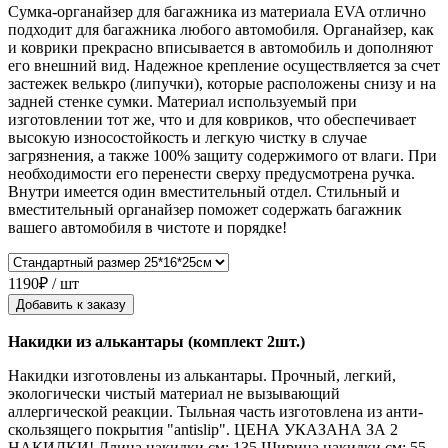
Сумка-органайзер для багажника из материала EVA отлично
подходит для багажника любого автомобиля. Органайзер, как
и коврики прекрасно вписывается в автомобиль и дополняют
его внешний вид. Надежное крепление осуществляется за счет
застежек велькро (липучки), которые расположены снизу и на
задней стенке сумки. Материал используемый при
изготовлении тот же, что и для ковриков, что обеспечивает
высокую износостойкость и легкую чистку в случае
загрязнения, а также 100% защиту содержимого от влаги. При
необходимости его перенести сверху предусмотрена ручка.
Внутри имеется один вместительный отдел. Стильный и
вместительный органайзер поможет содержать багажник
вашего автомобиля в чистоте и порядке!
1190₽ / шт
Добавить к заказу
Накидки из алькантары (комплект 2шт.)
Накидки изготовлены из алькантары. Прочный, легкий,
экологически чистый материал не вызывающий
аллергической реакции. Тыльная часть изготовлена из анти-
скользящего покрытия "antislip". ЦЕНА УКАЗАНА ЗА 2
НАКИДКИ! Длина накидки см: 135 Ширина накидки см: 55