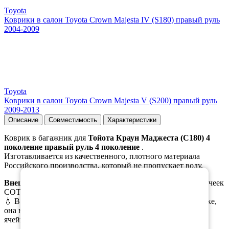
Toyota
Коврики в салон Toyota Crown Majesta IV (S180) правый руль
2004-2009
Toyota
Коврики в салон Toyota Crown Majesta V (S200) правый руль
2009-2013
Описание
Совместимость
Характеристики
Коврик в багажник для
Тойота Краун Маджеста (С180) 4
поколение правый руль 4 поколение
.
Изготавливается из качественного, плотного материала
Российского производства, который не пропускает воду.
×
Внешняя часть
коврика выполена в виде ромбовидных ячеек
СОТЫ/РОМБ.
💧 В случае пролива масла или иной жидкости в багажнике,
она не растекается по всему коврику, а задерживается в
ячейках.