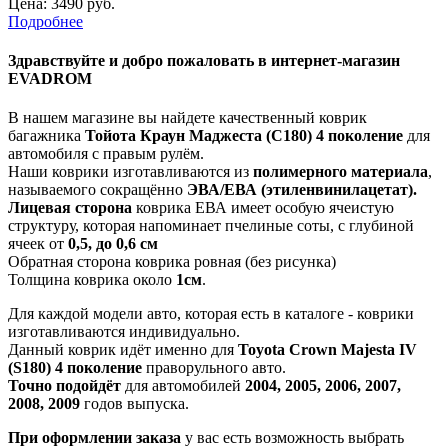
Цена:
3490 руб.
Подробнее
Здравствуйте
и добро пожаловать в интернет-магазин
EVADROM
В нашем магазине вы найдете качественный коврик
багажника
Тойота Краун Маджеста (С180) 4 поколение
для
автомобиля с правым рулём.
Наши коврики изготавливаются из
полимерного материала
,
называемого сокращённо
ЭВА/ЕВА (этиленвинилацетат).
Лицевая сторона
коврика ЕВА имеет особую ячеистую
структуру, которая напоминает пчелиные соты, с глубиной
ячеек от
0,5, до 0,6 см
Обратная сторона коврика ровная (без рисунка)
Толщина коврика около
1см
.
Для каждой модели авто, которая есть в каталоге - коврики
изготавливаются индивидуально.
Данный коврик идёт именно для
Toyota Crown Majesta IV
(S180) 4 поколение
праворульного авто.
Точно подойдёт
для автомобилей
2004, 2005, 2006, 2007,
2008, 2009
годов выпуска.
При оформлении заказа
у вас есть возможность выбрать