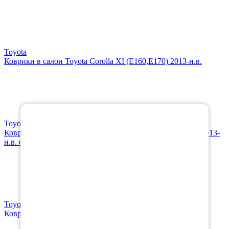
Toyota
Коврики в салон Toyota Corolla XI (E160,E170) 2013-н.в.
×
Toyota
Коврик в багажник Toyota Corolla XI (E160,E170) седан 2013-
н.в. седан
Toyota
Коврики в салон Toyota Corolla XII (E210) 2018-н.в.