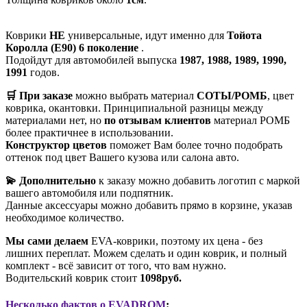
Коврики
НЕ
универсальные, идут именно для
Тойота
Королла (Е90) 6 поколение
.
Подойдут для автомобилей выпуска
1987, 1988, 1989, 1990,
1991
годов.
🛒 При заказе
можно выбрать материал
СОТЫ/РОМБ
, цвет
коврика, окантовки. Принципиальной разницы между
материалами нет, но
по отзывам клиентов
материал РОМБ
более практичнее в использовании.
Конструктор цветов
поможет Вам более точно подобрать
оттенок под цвет Вашего кузова или салона авто.
💫 Дополнительно
к заказу можно добавить логотип с маркой
вашего автомобиля или подпятник.
Данные аксессуары можно добавить прямо в корзине, указав
необходимое количество.
Мы сами делаем
EVA-коврики, поэтому их цена - без
лишних переплат. Можем сделать и один коврик, и полный
комплект - всё зависит от того, что вам нужно.
Водительский коврик стоит
1098руб.
Несколько фактов о EVADROM
: