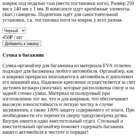
коврик под педалью газа (место постановки ноги). Размер 250
мм x 140 мм x 1 мм. В комплекте идут крепёжные элементы
(4шт.) саморезы. Подпятник идёт для самостоятельной
установки, т.к. постановка ноги на коврик у всех разная.
450₽ / шт
Добавить к заказу
Сумка в багажник
Сумка-органайзер для багажника из материала EVA отлично
подходит для багажника любого автомобиля. Органайзер, как
и коврики прекрасно вписывается в автомобиль и дополняют
его внешний вид. Надежное крепление осуществляется за счет
застежек велькро (липучки), которые расположены снизу и на
задней стенке сумки. Материал используемый при
изготовлении тот же, что и для ковриков, что обеспечивает
высокую износостойкость и легкую чистку в случае
загрязнения, а также 100% защиту содержимого от влаги. При
необходимости его перенести сверху предусмотрена ручка.
Внутри имеется один вместительный отдел. Стильный и
вместительный органайзер поможет содержать багажник
вашего автомобиля в чистоте и порядке!