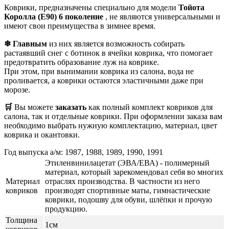
Коврики, предназначены специально для модели
Тойота
Королла (Е90) 6 поколение
, не являются универсальными и
имеют свои преимущества в зимнее время.
❄ Главным
из них является возможность собирать
растаявший снег с ботинок в ячейки коврика, что помогает
предотвратить образование луж на коврике.
При этом, при вынимании коврика из салона, вода не
проливается, а коврики остаются эластичными даже при
морозе.
🛒
Вы можете
заказать
как полный комплект ковриков для
салона, так и отдельные коврики. При оформлении заказа вам
необходимо выбрать нужную комплектацию, материал, цвет
коврика и окантовки.
Год выпуска а/м: 1987, 1988, 1989, 1990, 1991
Этиленвинилацетат (ЭВА/ЕВА) - полимерный
материал, который зарекомендовал себя во многих
Материал
отраслях производства. В частности из него
ковриков
производят спортивные маты, гимнастические
коврики, подошву для обуви, шлёпки и прочую
продукцию.
Толщина
1см