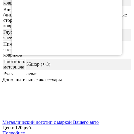
1см
ковриков
Внешняя
(лицевая)
ячейки СОТЫ/РОМБ (напоминающие пчелиные
сторона
соты)
ковриков
Глубина
0,5-0,6 см
ячеек
Нижняя
часть
ровная (без рисунка)
ковриков
Плотность
55шор (+-3)
материала
Руль
левая
Дополнительные аксессуары
Металлический логотип с маркой Вашего авто
Цена:
120 руб.
Подробнее