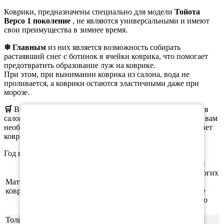
Коврики, предназначены специально для модели
Тойота
Версо 1 поколение
, не являются универсальными и имеют
свои преимущества в зимнее время.
❄ Главным
из них является возможность собирать
растаявший снег с ботинок в ячейки коврика, что помогает
предотвратить образование луж на коврике.
При этом, при вынимании коврика из салона, вода не
проливается, а коврики остаются эластичными даже при
морозе.
×
🛒
Вы можете
заказать
как полный комплект ковриков для
салона, так и отдельные коврики. При оформлении заказа вам
необходимо выбрать нужную комплектацию, материал, цвет
коврика и окантовки.
Год выпуска а/м: 2001, 2002, 2003, 2004
Этиленвинилацетат (ЭВА/ЕВА) - полимерный
материал, который зарекомендовал себя во многих
Материал
отраслях производства. В частности из него
ковриков
производят спортивные маты, гимнастические
коврики, подошву для обуви, шлёпки и прочую
продукцию.
Толщина