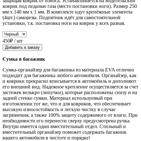
защищая коврик от износа. Устанавливается на водительский
коврик под педалью газа (место постановки ноги). Размер 250
мм x 140 мм x 1 мм. В комплекте идут крепёжные элементы
(4шт.) саморезы. Подпятник идёт для самостоятельной
установки, т.к. постановка ноги на коврик у всех разная.
450₽ / шт
Добавить к заказу
Сумка в багажник
Сумка-органайзер для багажника из материала EVA отлично
подходит для багажника любого автомобиля. Органайзер, как
и коврики прекрасно вписывается в автомобиль и дополняют
его внешний вид. Надежное крепление осуществляется за счет
застежек велькро (липучки), которые расположены снизу и на
задней стенке сумки. Материал используемый при
изготовлении тот же, что и для ковриков, что обеспечивает
высокую износостойкость и легкую чистку в случае
загрязнения, а также 100% защиту содержимого от влаги. При
необходимости его перенести сверху предусмотрена ручка.
Внутри имеется один вместительный отдел. Стильный и
вместительный органайзер поможет содержать багажник
вашего автомобиля в чистоте и порядке!