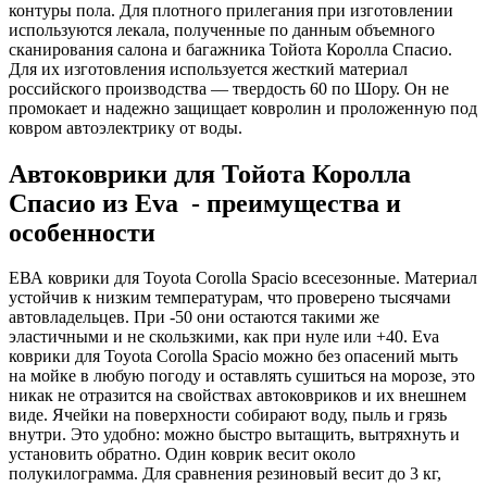
контуры пола. Для плотного прилегания при изготовлении
используются лекала, полученные по данным объемного
сканирования салона и багажника Тойота Королла Спасио.
Для их изготовления используется жесткий материал
российского производства — твердость 60 по Шору. Он не
промокает и надежно защищает ковролин и проложенную под
ковром автоэлектрику от воды.
Автоковрики для Тойота Королла
Спасио из Eva - преимущества и
особенности
ЕВА коврики для Toyota Corolla Spacio всесезонные. Материал
устойчив к низким температурам, что проверено тысячами
автовладельцев. При -50 они остаются такими же
эластичными и не скользкими, как при нуле или +40. Eva
коврики для Toyota Corolla Spacio можно без опасений мыть
на мойке в любую погоду и оставлять сушиться на морозе, это
никак не отразится на свойствах автоковриков и их внешнем
виде. Ячейки на поверхности собирают воду, пыль и грязь
внутри. Это удобно: можно быстро вытащить, вытряхнуть и
установить обратно. Один коврик весит около
полукилограмма. Для сравнения резиновый весит до 3 кг,