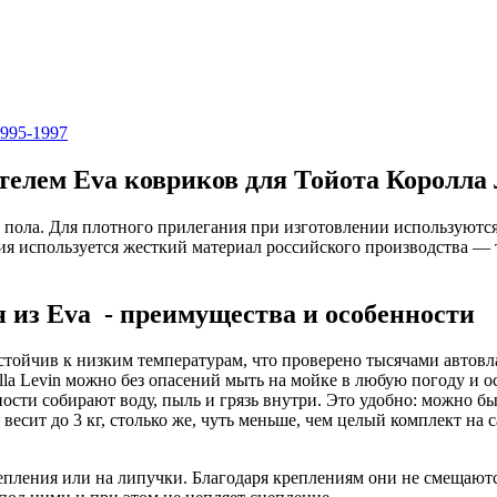
1995-1997
елем Eva ковриков для Тойота Королла 
ры пола. Для плотного прилегания при изготовлении используют
ия используется жесткий материал российского производства — 
 из Eva - преимущества и особенности
устойчив к низким температурам, что проверено тысячами автов
lla Levin можно без опасений мыть на мойке в любую погоду и ос
ости собирают воду, пыль и грязь внутри. Это удобно: можно б
весит до 3 кг, столько же, чуть меньше, чем целый комплект на
ления или на липучки. Благодаря креплениям они не смещаются 