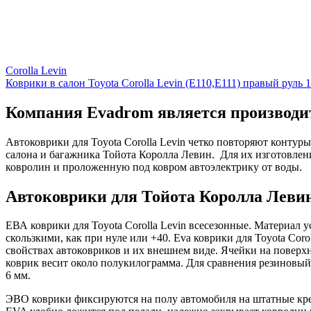
Corolla Levin
Коврики в салон Toyota Corolla Levin (E110,E111) правый руль 
Компания Evadrom является производит
Автоковрики для Toyota Corolla Levin четко повторяют конту
салона и багажника Тойота Королла Левин. Для их изготовлен
ковролин и проложенную под ковром автоэлектрику от воды.
Автоковрики для Тойота Королла Левин
ЕВА коврики для Toyota Corolla Levin всесезонные. Материал 
скользкими, как при нуле или +40. Eva коврики для Toyota Coro
свойствах автоковриков и их внешнем виде. Ячейки на поверхн
коврик весит около полукилограмма. Для сравнения резиновый 
6 мм.
ЭВО коврики фиксируются на полу автомобиля на штатные креп