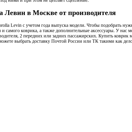
под ними и при этом не цепляет сцепление.
а Левин в Москве от производителя
rolla Levin с учетом года выпуска модели. Чтобы подобрать нуж
и и самого коврика, а также дополнительные аксессуары. У нас 
я водителя, 2 передних или задних пассажирских. Купить коврик
ожете выбрать доставку Почтой России или ТК такими как делов