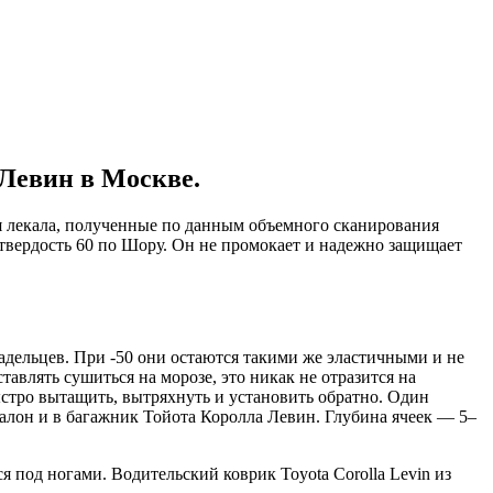
Левин в Москве.
ся лекала, полученные по данным объемного сканирования
твердость 60 по Шору. Он не промокает и надежно защищает
ладельцев. При -50 они остаются такими же эластичными и не
тавлять сушиться на морозе, это никак не отразится на
ыстро вытащить, вытряхнуть и установить обратно. Один
 салон и в багажник Тойота Королла Левин. Глубина ячеек — 5–
под ногами. Водительский коврик Toyota Corolla Levin из