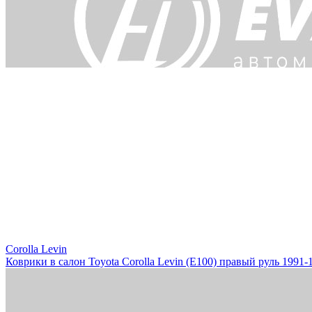
Corolla Levin
Коврики в салон Toyota Corolla Levin (E100) правый руль 1991-