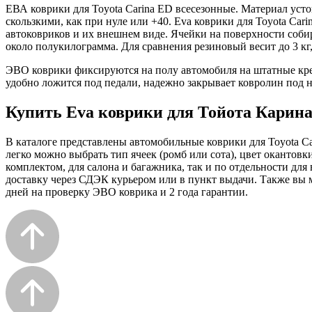
ЕВА коврики для Toyota Carina ED всесезонные. Материал усто
скользкими, как при нуле или +40. Eva коврики для Toyota Car
автоковриков и их внешнем виде. Ячейки на поверхности собир
около полукилограмма. Для сравнения резиновый весит до 3 кг
ЭВО коврики фиксируются на полу автомобиля на штатные кре
удобно ложится под педали, надежно закрывает ковролин под н
Купить Eva коврики для Тойота Карина
В каталоге представлены автомобильные коврики для Toyota Ca
легко можно выбрать тип ячеек (ромб или сота), цвет окантовк
комплектом, для салона и багажника, так и по отдельности дл
доставку через СДЭК курьером или в пункт выдачи. Также вы м
дней на проверку ЭВО коврика и 2 года гарантии.