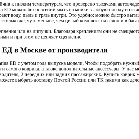
йчив к низким температурам, что проверено тысячами автовладе
ina ED можно без опасений мыть на мойке в любую погоду и остав
ают воду, пыль и грязь внутри. Это удобно: можно быстро выта
, столько же, чуть меньше, чем целый комплект на салон и в ба
пления или на липучки. Благодаря креплениям они не смещаются
ими и при этом не цепляет сцепление.
 ЕД в Москве от производителя
rina ED с учетом года выпуска модели. Чтобы подобрать нужный
и и самого коврика, а также дополнительные аксессуары. У нас 
я водителя, 2 передних или задних пассажирских. Купить коврик
ожете выбрать доставку Почтой России или ТК такими как делов