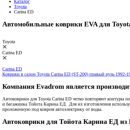
Каталог
Toyota
Carina ED
Автомобильные коврики EVA для Toyot
Toyota
Carina ED
Carina ED
Коврики в салон Toyota Carina ED (ST-200) правый руль 1992-1
Компания Evadrom является производит
Автоковрики для Toyota Carina ED четко повторяют контуры п
и багажника Тойота Карина ЕД. Для их изготовления использу
проложенную под ковром автоэлектрику от воды.
Автоковрики для Тойота Карина ЕД из 