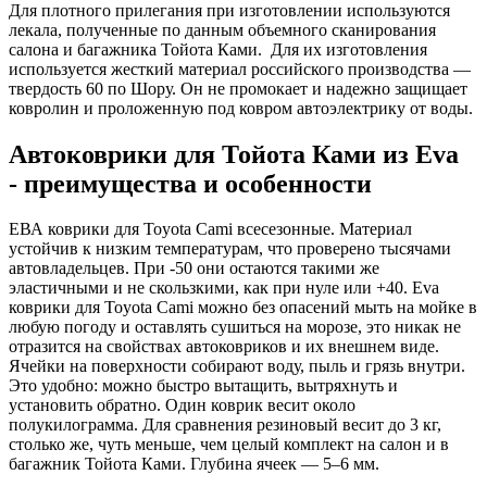
Для плотного прилегания при изготовлении используются
лекала, полученные по данным объемного сканирования
салона и багажника Тойота Ками. Для их изготовления
используется жесткий материал российского производства —
твердость 60 по Шору. Он не промокает и надежно защищает
ковролин и проложенную под ковром автоэлектрику от воды.
Автоковрики для Тойота Ками из Eva
- преимущества и особенности
ЕВА коврики для Toyota Cami всесезонные. Материал
устойчив к низким температурам, что проверено тысячами
автовладельцев. При -50 они остаются такими же
эластичными и не скользкими, как при нуле или +40. Eva
коврики для Toyota Cami можно без опасений мыть на мойке в
любую погоду и оставлять сушиться на морозе, это никак не
отразится на свойствах автоковриков и их внешнем виде.
Ячейки на поверхности собирают воду, пыль и грязь внутри.
Это удобно: можно быстро вытащить, вытряхнуть и
установить обратно. Один коврик весит около
полукилограмма. Для сравнения резиновый весит до 3 кг,
столько же, чуть меньше, чем целый комплект на салон и в
багажник Тойота Ками. Глубина ячеек — 5–6 мм.