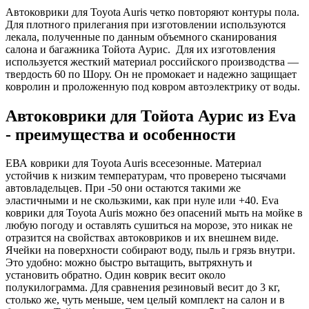
Автоковрики для Toyota Auris четко повторяют контуры пола.
Для плотного прилегания при изготовлении используются
лекала, полученные по данным объемного сканирования
салона и багажника Тойота Аурис. Для их изготовления
используется жесткий материал российского производства —
твердость 60 по Шору. Он не промокает и надежно защищает
ковролин и проложенную под ковром автоэлектрику от воды.
Автоковрики для Тойота Аурис из Eva
- преимущества и особенности
ЕВА коврики для Toyota Auris всесезонные. Материал
устойчив к низким температурам, что проверено тысячами
автовладельцев. При -50 они остаются такими же
эластичными и не скользкими, как при нуле или +40. Eva
коврики для Toyota Auris можно без опасений мыть на мойке в
любую погоду и оставлять сушиться на морозе, это никак не
отразится на свойствах автоковриков и их внешнем виде.
Ячейки на поверхности собирают воду, пыль и грязь внутри.
Это удобно: можно быстро вытащить, вытряхнуть и
установить обратно. Один коврик весит около
полукилограмма. Для сравнения резиновый весит до 3 кг,
столько же, чуть меньше, чем целый комплект на салон и в