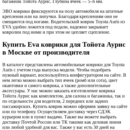
багажник Тойота Аурис. Глубина ячеек — 5–6 мм.
ЭВО коврики фиксируются на полу автомобиля на штатные
крепления или на липучки. Благодаря креплениям они не
смещаются под ногами. Водительский коврик Toyota Auris из
EVA удобно ложится под педали, надежно закрывает
ковролин под ними и при этом не цепляет сцепление.
Купить Eva коврики для Тойота Аурис
в Москве от производителя
В каталоге представлены автомобильные коврики для Toyota
Auris с учетом года выпуска модели. Чтобы подобрать
нужный вариант, воспользуйтесь конфигуратором на сайте. В
нем легко можно выбрать тип ячеек (ромб или сота), цвет
окантовки и самого коврика, а также дополнительные
аксессуары. У нас можно заказать изготовление коврика
Тойота Аурис как комплектом, для салона и багажника, так и
по отдельности для водителя, 2 передних или задних
пассажирских. Купить коврик можно оформив заявку на сайте
или по телефону. Осуществляем доставку через СДЭК
курьером или в пункт выдачи. Также вы можете выбрать
доставку Почтой России или ТК такими как деловая линия
или любой удобной для вас. Также у вас есть 30 дней на