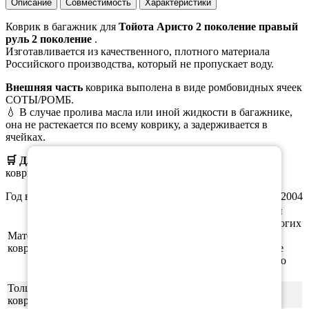
Описание
Совместимость
Характеристики
Коврик в багажник для
Тойота Аристо 2 поколение правый
руль 2 поколение
.
Изготавливается из качественного, плотного материала
Российского производства, который не пропускает воду.
Внешняя часть
коврика выполена в виде ромбовидных ячеек
СОТЫ/РОМБ.
💧 В случае пролива масла или иной жидкости в багажнике,
она не растекается по всему коврику, а задерживается в
ячейках.
×
🛒 Для заказа
выберите необходимый
материал, цвет
коврика, окантовки.
Год выпуска а/м: 1997, 1998, 1999, 2000, 2001, 2002, 2003, 2004
Этиленвинилацетат (ЭВА/ЕВА) - полимерный
материал, который зарекомендовал себя во многих
Материал
отраслях производства. В частности из него
ковриков
производят спортивные маты, гимнастические
коврики, подошву для обуви, шлёпки и прочую
продукцию.
Толщина
1см
ковриков