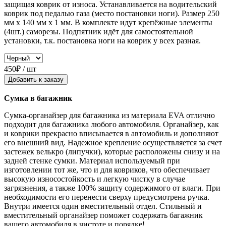
защищая коврик от износа. Устанавливается на водительский
коврик под педалью газа (место постановки ноги). Размер 250
мм x 140 мм x 1 мм. В комплекте идут крепёжные элементы
(4шт.) саморезы. Подпятник идёт для самостоятельной
установки, т.к. постановка ноги на коврик у всех разная.
450₽ / шт
Добавить к заказу
Сумка в багажник
Сумка-органайзер для багажника из материала EVA отлично
подходит для багажника любого автомобиля. Органайзер, как
и коврики прекрасно вписывается в автомобиль и дополняют
его внешний вид. Надежное крепление осуществляется за счет
застежек велькро (липучки), которые расположены снизу и на
задней стенке сумки. Материал используемый при
изготовлении тот же, что и для ковриков, что обеспечивает
высокую износостойкость и легкую чистку в случае
загрязнения, а также 100% защиту содержимого от влаги. При
необходимости его перенести сверху предусмотрена ручка.
Внутри имеется один вместительный отдел. Стильный и
вместительный органайзер поможет содержать багажник
вашего автомобиля в чистоте и порядке!