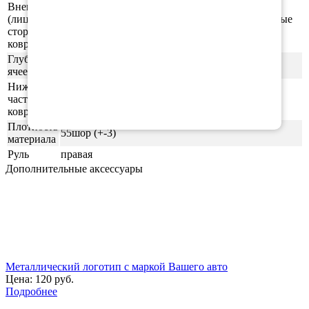
Внешняя
(лицевая)
ячейки СОТЫ/РОМБ (напоминающие пчелиные
сторона
соты)
ковриков
Глубина
0,5-0,6 см
ячеек
Нижняя
часть
ровная (без рисунка)
ковриков
Плотность
55шор (+-3)
материала
Руль
правая
Дополнительные аксессуары
Металлический логотип с маркой Вашего авто
Цена:
120 руб.
Подробнее