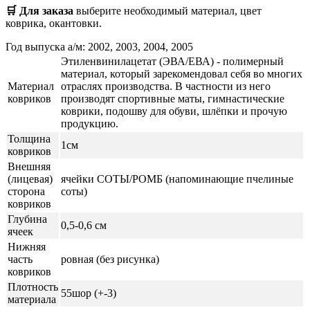
🛒 Для заказа
выберите необходимый
материал, цвет
коврика, окантовки.
Год выпуска а/м: 2002, 2003, 2004, 2005
Этиленвинилацетат (ЭВА/ЕВА) - полимерный
материал, который зарекомендовал себя во многих
Материал
отраслях производства. В частности из него
ковриков
производят спортивные маты, гимнастические
коврики, подошву для обуви, шлёпки и прочую
продукцию.
Толщина
1см
ковриков
Внешняя
(лицевая)
ячейки СОТЫ/РОМБ (напоминающие пчелиные
сторона
соты)
ковриков
Глубина
0,5-0,6 см
ячеек
Нижняя
часть
ровная (без рисунка)
ковриков
Плотность
55шор (+-3)
материала