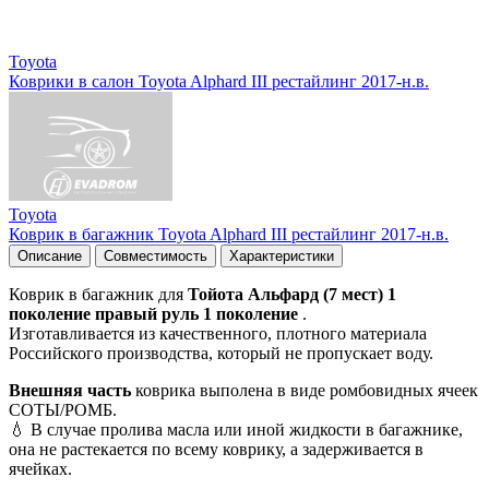
Toyota
Коврики в салон Toyota Alphard III рестайлинг 2017-н.в.
Toyota
Коврик в багажник Toyota Alphard III рестайлинг 2017-н.в.
Описание
Совместимость
Характеристики
Коврик в багажник для
Тойота Альфард (7 мест) 1
поколение правый руль 1 поколение
.
Изготавливается из качественного, плотного материала
Российского производства, который не пропускает воду.
Внешняя часть
коврика выполена в виде ромбовидных ячеек
СОТЫ/РОМБ.
💧 В случае пролива масла или иной жидкости в багажнике,
она не растекается по всему коврику, а задерживается в
ячейках.