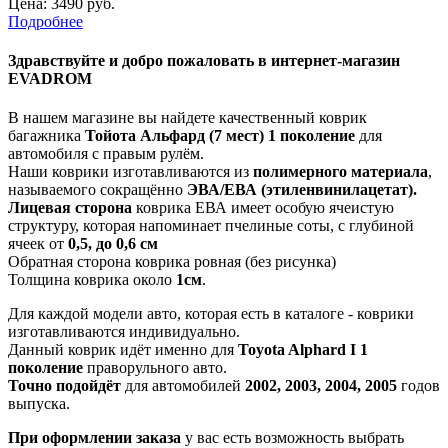
Цена:
3490 руб.
Подробнее
Здравствуйте
и добро пожаловать в интернет-магазин
EVADROM
В нашем магазине вы найдете качественный коврик
багажника
Тойота Альфард (7 мест) 1 поколение
для
автомобиля с правым рулём.
Наши коврики изготавливаются из
полимерного материала
,
называемого сокращённо
ЭВА/ЕВА (этиленвинилацетат).
Лицевая сторона
коврика ЕВА имеет особую ячеистую
структуру, которая напоминает пчелиные соты, с глубиной
ячеек от
0,5, до 0,6 см
Обратная сторона коврика ровная (без рисунка)
Толщина коврика около
1см
.
Для каждой модели авто, которая есть в каталоге - коврики
изготавливаются индивидуально.
Данный коврик идёт именно для
Toyota Alphard I 1
поколение
праворульного авто.
Точно подойдёт
для автомобилей
2002, 2003, 2004, 2005
годов
выпуска.
При оформлении заказа
у вас есть возможность выбрать