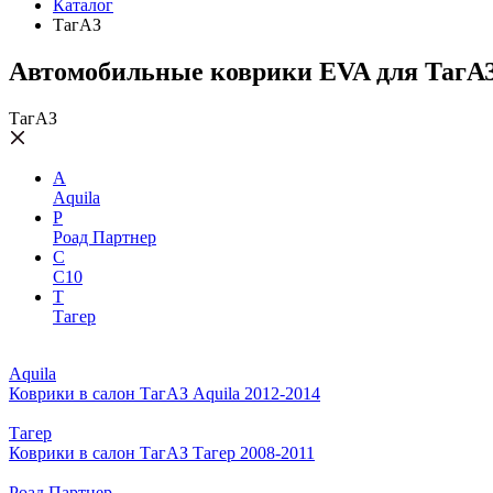
Каталог
ТагАЗ
Автомобильные коврики EVA для ТагА
ТагАЗ
A
Aquila
Р
Роад Партнер
С
С10
Т
Тагер
Aquila
Коврики в салон ТагАЗ Aquila 2012-2014
Тагер
Коврики в салон ТагАЗ Тагер 2008-2011
Роад Партнер