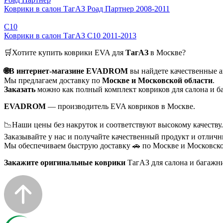
Коврики в салон ТагАЗ Роад Партнер 2008-2011
С10
Коврики в салон ТагАЗ С10 2011-2013
🛒Хотите купить коврики EVA для
ТагАЗ
в Москве?
🌐В интернет-магазине EVADROM
вы найдете качественные 
Мы предлагаем доставку по
Москве и Московской области
.
Заказать
можно как полный комплект ковриков для салона и ба
EVADROM
— производитель EVA ковриков в Москве.
📉Наши цены без накруток и соответствуют высокому качеству.
Заказывайте у нас и получайте качественный продукт и отличн
Мы обеспечиваем быструю доставку 🚗 по Москве и Московско
Закажите оригинальные коврики
ТагАЗ для салона и багажн