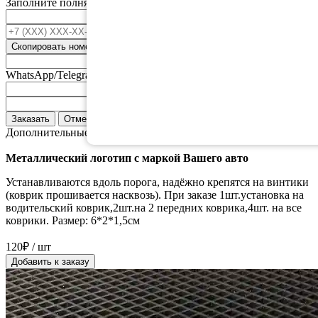
Заполните полня ниже и мы свяжемся с вами.
Ваше имя
*
+7 (XXX) XXX-XX-XX
*
Скопировать номер
Номер телефонна привязанный к
WhatsApp/Telegram
Email
Адрес доставки
Заказать
Отмена
Дополнительные аксессуары:
Металлический логотип с маркой Вашего авто
Устанавливаются вдоль порога, надёжно крепятся на винтики
(коврик прошивается насквозь). При заказе 1шт.установка на
водительский коврик,2шт.на 2 передних коврика,4шт. на все
коврики. Размер: 6*2*1,5см
120₽ / шт
Добавить к заказу