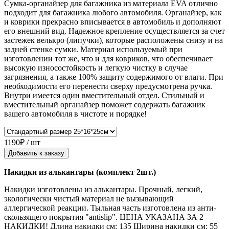
Сумка-органайзер для багажника из материала EVA отлично
подходит для багажника любого автомобиля. Органайзер, как
и коврики прекрасно вписывается в автомобиль и дополняют
его внешний вид. Надежное крепление осуществляется за счет
застежек велькро (липучки), которые расположены снизу и на
задней стенке сумки. Материал используемый при
изготовлении тот же, что и для ковриков, что обеспечивает
высокую износостойкость и легкую чистку в случае
загрязнения, а также 100% защиту содержимого от влаги. При
необходимости его перенести сверху предусмотрена ручка.
Внутри имеется один вместительный отдел. Стильный и
вместительный органайзер поможет содержать багажник
вашего автомобиля в чистоте и порядке!
1190₽ / шт
Добавить к заказу
Накидки из алькантары (комплект 2шт.)
Накидки изготовлены из алькантары. Прочный, легкий,
экологически чистый материал не вызывающий
аллергической реакции. Тыльная часть изготовлена из анти-
скользящего покрытия "antislip". ЦЕНА УКАЗАНА ЗА 2
НАКИДКИ! Длина накидки см: 135 Ширина накидки см: 55