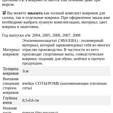
морозе.
🛒
Вы можете
заказать
как полный комплект ковриков для
салона, так и отдельные коврики. При оформлении заказа вам
необходимо выбрать нужную комплектацию, материал, цвет
коврика и окантовки.
Год выпуска а/м: 2004, 2005, 2006, 2007, 2008
Этиленвинилацетат (ЭВА/ЕВА) - полимерный
материал, который зарекомендовал себя во многих
Материал
отраслях производства. В частности из него
ковриков
производят спортивные маты, гимнастические
коврики, подошву для обуви, шлёпки и прочую
продукцию.
Толщина
1см
ковриков
Внешняя
(лицевая)
ячейки СОТЫ/РОМБ (напоминающие пчелиные
сторона
соты)
ковриков
Глубина
0,5-0,6 см
ячеек
Нижняя
часть
ровная (без рисунка)