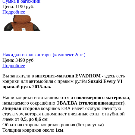
Сумка в багажник
Цена:
1190 руб.
Подробнее
Накидки из алькантары (комплект 2шт.)
Цена:
3490 руб.
Подробнее
Вы заглянули в
интернет-магазин EVADROM
- здесь есть
коврики для автомобиля с правым рулём
Suzuki Every VI
правый руль 2015-н.в.
.
Наши коврики изготавливаются из
полимерного материала
,
называемого сокращённо
ЭВА/ЕВА (этиленвинилацетат).
Лицевая сторона
ковриков ЕВА имеет особую ячеистую
структуру, которая напоминает пчелиные соты, с глубиной
ячеек от
0,5, до 0,6 см
Обратная сторона ковриков ровная (без рисунка)
Толщина ковриков около
1см
.