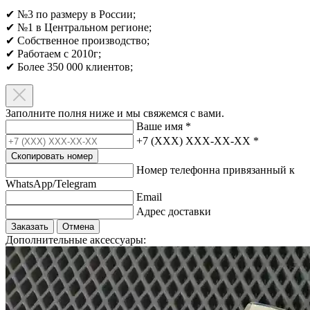
✔ №3 по размеру в России;
✔ №1 в Центральном регионе;
✔ Собственное производство;
✔ Работаем с 2010г;
✔ Более 350 000 клиентов;​
Заполните полня ниже и мы свяжемся с вами.
Ваше имя
*
+7 (XXX) XXX-XX-XX
*
Скопировать номер
Номер телефонна привязанный к
WhatsApp/Telegram
Email
Адрес доставки
Заказать
Отмена
Дополнительные аксессуары: