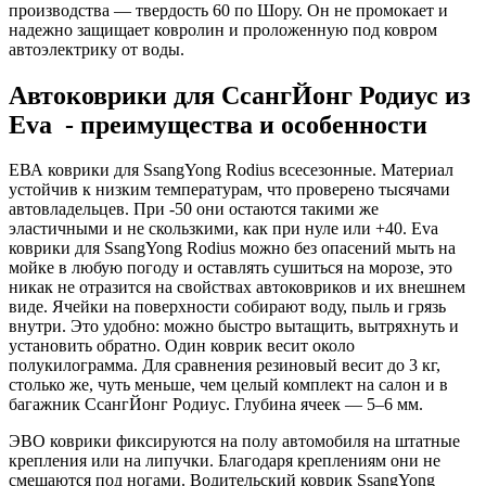
производства — твердость 60 по Шору. Он не промокает и
надежно защищает ковролин и проложенную под ковром
автоэлектрику от воды.
Автоковрики для СсангЙонг Родиус из
Eva - преимущества и особенности
ЕВА коврики для SsangYong Rodius всесезонные. Материал
устойчив к низким температурам, что проверено тысячами
автовладельцев. При -50 они остаются такими же
эластичными и не скользкими, как при нуле или +40. Eva
коврики для SsangYong Rodius можно без опасений мыть на
мойке в любую погоду и оставлять сушиться на морозе, это
никак не отразится на свойствах автоковриков и их внешнем
виде. Ячейки на поверхности собирают воду, пыль и грязь
внутри. Это удобно: можно быстро вытащить, вытряхнуть и
установить обратно. Один коврик весит около
полукилограмма. Для сравнения резиновый весит до 3 кг,
столько же, чуть меньше, чем целый комплект на салон и в
багажник СсангЙонг Родиус. Глубина ячеек — 5–6 мм.
ЭВО коврики фиксируются на полу автомобиля на штатные
крепления или на липучки. Благодаря креплениям они не
смещаются под ногами. Водительский коврик SsangYong