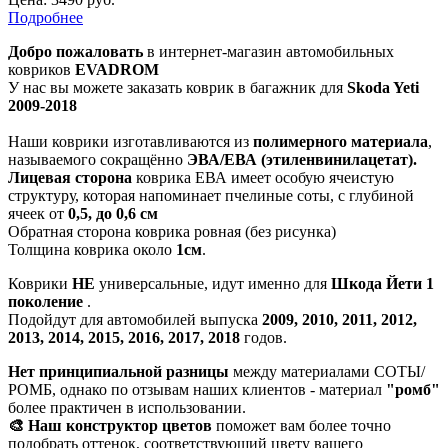
Подробнее
Добро пожаловать
в интернет-магазин автомобильных
ковриков
EVADROM
У нас вы можете заказать коврик в багажник для
Skoda Yeti
2009-2018
Наши коврики изготавливаются из
полимерного материала
,
называемого сокращённо
ЭВА/ЕВА (этиленвинилацетат).
Лицевая сторона
коврика ЕВА имеет особую ячеистую
структуру, которая напоминает пчелиные соты, с глубиной
ячеек от
0,5, до 0,6 см
Обратная сторона коврика ровная (без рисунка)
Толщина коврика около
1см
.
Коврики
НЕ
универсальные, идут именно для
Шкода Йети 1
поколение
.
Подойдут для автомобилей выпуска
2009, 2010, 2011, 2012,
2013, 2014, 2015, 2016, 2017, 2018
годов.
Нет принципиальной разницы
между материалами СОТЫ/
РОМБ, однако по отзывам наших клиентов - материал
"ромб"
более практичен в использовании.
🎨 Наш конструктор цветов
поможет вам более точно
подобрать оттенок, соответствующий цвету вашего