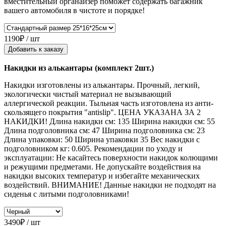
вместительный органайзер поможет содержать багажник
вашего автомобиля в чистоте и порядке!
1190₽ / шт
Добавить к заказу
Накидки из алькантары (комплект 2шт.)
Накидки изготовлены из алькантары. Прочный, легкий,
экологически чистый материал не вызывающий
аллергической реакции. Тыльная часть изготовлена из анти-
скользящего покрытия "antislip". ЦЕНА УКАЗАНА ЗА 2
НАКИДКИ! Длина накидки см: 135 Ширина накидки см: 55
Длина подголовника см: 47 Ширина подголовника см: 23
Длина упаковки: 50 Ширина упаковки 35 Вес накидки с
подголовником кг: 0.605. Рекомендации по уходу и
эксплуатации: Не касайтесь поверхности накидок колющими
и режущими предметами. Не допускайте воздействия на
накидки высоких температур и избегайте механических
воздействий. ВНИМАНИЕ! Данные накидки не подходят на
сиденья с литыми подголовниками!
3490₽ / шт