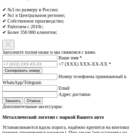
✔ №3 по размеру в России;
✔ №1 в Центральном регионе;
✔ Собственное производство;
✔ Работаем с 2010г;
✔ Более 350 000 клиентов;​
Заполните полня ниже и мы свяжемся с вами.
Ваше имя
*
+7 (XXX) XXX-XX-XX
*
Скопировать номер
Номер телефонна привязанный к
WhatsApp/Telegram
Email
Адрес доставки
Заказать
Отмена
Дополнительные аксессуары:
Металлический логотип с маркой Вашего авто
Устанавливаются вдоль порога, надёжно крепятся на винтики
(коврик прошивается насквозь). При заказе 1шт.установка на