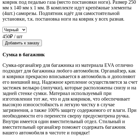
коврик под педалью газа (место постановки ноги). Размер 250
мм x 140 мм x 1 мм. В комплекте идут крепёжные элементы
(4шт.) саморезы. Подпятник идёт для самостоятельной
установки, т.к. постановка ноги на коврик у всех разная.
450₽ / шт
Добавить к заказу
Сумка в багажник
Сумка-органайзер для багажника из материала EVA отлично
подходит для багажника любого автомобиля. Органайзер, как
и коврики прекрасно вписывается в автомобиль и дополняют
его внешний вид. Надежное крепление осуществляется за счет
застежек велькро (липучки), которые расположены снизу и на
задней стенке сумки. Материал используемый при
изготовлении тот же, что и для ковриков, что обеспечивает
высокую износостойкость и легкую чистку в случае
загрязнения, а также 100% защиту содержимого от влаги. При
необходимости его перенести сверху предусмотрена ручка.
Внутри имеется один вместительный отдел. Стильный и
вместительный органайзер поможет содержать багажник
вашего автомобиля в чистоте и порядке!