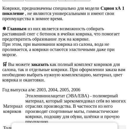
Коврики, предназначены специально для модели
Сцион хА 1
поколение
, не являются универсальными и имеют свои
преимущества в зимнее время.
❄ Главным
из них является возможность собирать
растаявший снег с ботинок в ячейки коврика, что помогает
предотвратить образование луж на коврике.
При этом, при вынимании коврика из салона, вода не
проливается, а коврики остаются эластичными даже при
морозе.
🛒
Вы можете
заказать
как полный комплект ковриков для
салона, так и отдельные коврики. При оформлении заказа вам
необходимо выбрать нужную комплектацию, материал, цвет
коврика и окантовки.
Год выпуска а/м: 2003, 2004, 2005, 2006
Этиленвинилацетат (ЭВА/ЕВА) - полимерный
материал, который зарекомендовал себя во многих
Материал
отраслях производства. В частности из него
ковриков
производят спортивные маты, гимнастические
коврики, подошву для обуви, шлёпки и прочую
продукцию.
Толщина