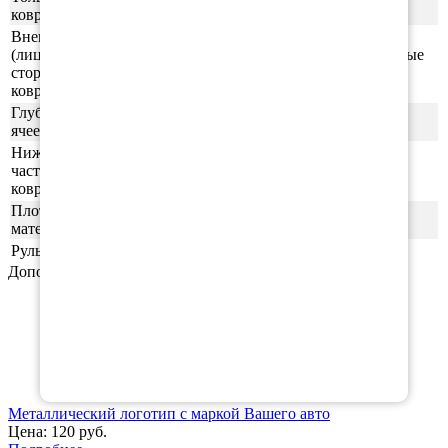
×
1см
ковриков
Внешняя
(лицевая)
ячейки СОТЫ/РОМБ (напоминающие пчелиные
сторона
соты)
ковриков
Глубина
0,5-0,6 см
ячеек
Нижняя
часть
ровная (без рисунка)
ковриков
Плотность
55шор (+-3)
материала
Руль
левая
Дополнительные аксессуары
Металлический логотип с маркой Вашего авто
Цена:
120 руб.