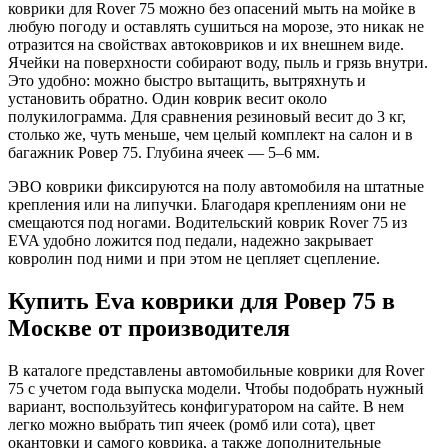
коврики для Rover 75 можно без опасений мыть на мойке в
любую погоду и оставлять сушиться на морозе, это никак не
отразится на свойствах автоковриков и их внешнем виде.
Ячейки на поверхности собирают воду, пыль и грязь внутри.
Это удобно: можно быстро вытащить, вытряхнуть и
установить обратно. Один коврик весит около
полукилограмма. Для сравнения резиновый весит до 3 кг,
столько же, чуть меньше, чем целый комплект на салон и в
багажник Ровер 75. Глубина ячеек — 5–6 мм.
ЭВО коврики фиксируются на полу автомобиля на штатные
крепления или на липучки. Благодаря креплениям они не
смещаются под ногами. Водительский коврик Rover 75 из
EVA удобно ложится под педали, надежно закрывает
ковролин под ними и при этом не цепляет сцепление.
Купить Eva коврики для Ровер 75 в
Москве от производителя
В каталоге представлены автомобильные коврики для Rover
75 с учетом года выпуска модели. Чтобы подобрать нужный
вариант, воспользуйтесь конфигуратором на сайте. В нем
легко можно выбрать тип ячеек (ромб или сота), цвет
окантовки и самого коврика, а также дополнительные