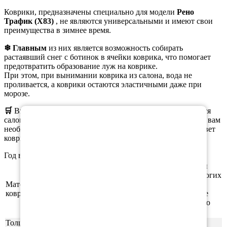
Коврики, предназначены специально для модели
Рено
Трафик (X83)
, не являются универсальными и имеют свои
преимущества в зимнее время.
❄ Главным
из них является возможность собирать
растаявший снег с ботинок в ячейки коврика, что помогает
предотвратить образование луж на коврике.
При этом, при вынимании коврика из салона, вода не
проливается, а коврики остаются эластичными даже при
морозе.
×
🛒
Вы можете
заказать
как полный комплект ковриков для
салона, так и отдельные коврики. При оформлении заказа вам
необходимо выбрать нужную комплектацию, материал, цвет
коврика и окантовки.
Год выпуска а/м: 2001, 2002, 2003, 2004, 2005, 2006
Этиленвинилацетат (ЭВА/ЕВА) - полимерный
материал, который зарекомендовал себя во многих
Материал
отраслях производства. В частности из него
ковриков
производят спортивные маты, гимнастические
коврики, подошву для обуви, шлёпки и прочую
продукцию.
Толщина