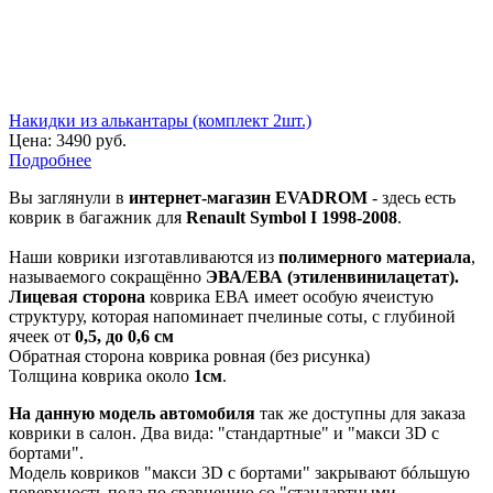
Накидки из алькантары (комплект 2шт.)
Цена:
3490 руб.
Подробнее
Вы заглянули в
интернет-магазин EVADROM
- здесь есть
коврик в багажник для
Renault Symbol I 1998-2008
.
Наши коврики изготавливаются из
полимерного материала
,
называемого сокращённо
ЭВА/ЕВА (этиленвинилацетат).
Лицевая сторона
коврика ЕВА имеет особую ячеистую
структуру, которая напоминает пчелиные соты, с глубиной
ячеек от
0,5, до 0,6 см
Обратная сторона коврика ровная (без рисунка)
Толщина коврика около
1см
.
На данную модель автомобиля
так же доступны для заказа
коврики в салон. Два вида: "стандартные" и "макси 3D с
бортами".
Модель ковриков "макси 3D с бортами" закрывают бóльшую
поверхность пола по сравнению со "стандартными