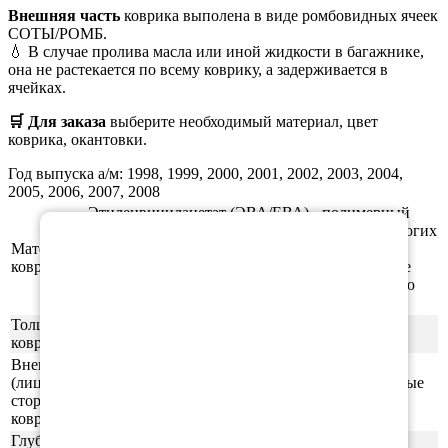
Внешняя часть
коврика выполена в виде ромбовидных ячеек
СОТЫ/РОМБ.
💧 В случае пролива масла или иной жидкости в багажнике,
она не растекается по всему коврику, а задерживается в
ячейках.
🛒 Для заказа
выберите необходимый
материал, цвет
коврика, окантовки.
Год выпуска а/м: 1998, 1999, 2000, 2001, 2002, 2003, 2004,
2005, 2006, 2007, 2008
Этиленвинилацетат (ЭВА/ЕВА) - полимерный
×
материал, который зарекомендовал себя во многих
Материал
отраслях производства. В частности из него
ковриков
производят спортивные маты, гимнастические
коврики, подошву для обуви, шлёпки и прочую
продукцию.
Толщина
1см
ковриков
Внешняя
(лицевая)
ячейки СОТЫ/РОМБ (напоминающие пчелиные
сторона
соты)
ковриков
Глубина