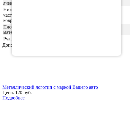
0,5-0,6 см
ячеек
Нижняя
часть
ровная (без рисунка)
ковриков
Плотность
55шор (+-3)
материала
Руль
левая
Дополнительные аксессуары
Металлический логотип с маркой Вашего авто
Цена:
120 руб.
Подробнее