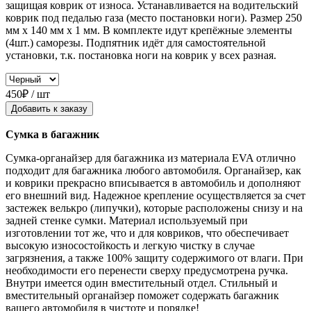
защищая коврик от износа. Устанавливается на водительский
коврик под педалью газа (место постановки ноги). Размер 250
мм x 140 мм x 1 мм. В комплекте идут крепёжные элементы
(4шт.) саморезы. Подпятник идёт для самостоятельной
установки, т.к. постановка ноги на коврик у всех разная.
450₽ / шт
Добавить к заказу
Сумка в багажник
Сумка-органайзер для багажника из материала EVA отлично
подходит для багажника любого автомобиля. Органайзер, как
и коврики прекрасно вписывается в автомобиль и дополняют
его внешний вид. Надежное крепление осуществляется за счет
застежек велькро (липучки), которые расположены снизу и на
задней стенке сумки. Материал используемый при
изготовлении тот же, что и для ковриков, что обеспечивает
высокую износостойкость и легкую чистку в случае
загрязнения, а также 100% защиту содержимого от влаги. При
необходимости его перенести сверху предусмотрена ручка.
Внутри имеется один вместительный отдел. Стильный и
вместительный органайзер поможет содержать багажник
вашего автомобиля в чистоте и порядке!