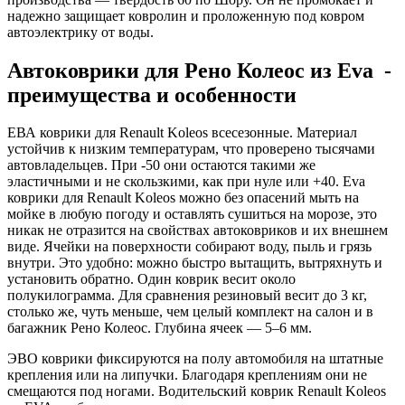
надежно защищает ковролин и проложенную под ковром
автоэлектрику от воды.
Автоковрики для Рено Колеос из Eva -
преимущества и особенности
ЕВА коврики для Renault Koleos всесезонные. Материал
устойчив к низким температурам, что проверено тысячами
автовладельцев. При -50 они остаются такими же
эластичными и не скользкими, как при нуле или +40. Eva
коврики для Renault Koleos можно без опасений мыть на
мойке в любую погоду и оставлять сушиться на морозе, это
никак не отразится на свойствах автоковриков и их внешнем
виде. Ячейки на поверхности собирают воду, пыль и грязь
внутри. Это удобно: можно быстро вытащить, вытряхнуть и
установить обратно. Один коврик весит около
полукилограмма. Для сравнения резиновый весит до 3 кг,
столько же, чуть меньше, чем целый комплект на салон и в
багажник Рено Колеос. Глубина ячеек — 5–6 мм.
ЭВО коврики фиксируются на полу автомобиля на штатные
крепления или на липучки. Благодаря креплениям они не
смещаются под ногами. Водительский коврик Renault Koleos