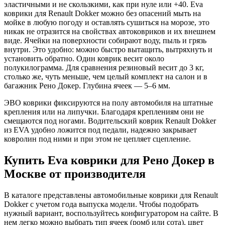
эластичными и не скользкими, как при нуле или +40. Eva
коврики для Renault Dokker можно без опасений мыть на
мойке в любую погоду и оставлять сушиться на морозе, это
никак не отразится на свойствах автоковриков и их внешнем
виде. Ячейки на поверхности собирают воду, пыль и грязь
внутри. Это удобно: можно быстро вытащить, вытряхнуть и
установить обратно. Один коврик весит около
полукилограмма. Для сравнения резиновый весит до 3 кг,
столько же, чуть меньше, чем целый комплект на салон и в
багажник Рено Докер. Глубина ячеек — 5–6 мм.
ЭВО коврики фиксируются на полу автомобиля на штатные
крепления или на липучки. Благодаря креплениям они не
смещаются под ногами. Водительский коврик Renault Dokker
из EVA удобно ложится под педали, надежно закрывает
ковролин под ними и при этом не цепляет сцепление.
Купить Eva коврики для Рено Докер в
Москве от производителя
В каталоге представлены автомобильные коврики для Renault
Dokker с учетом года выпуска модели. Чтобы подобрать
нужный вариант, воспользуйтесь конфигуратором на сайте. В
нем легко можно выбрать тип ячеек (ромб или сота), цвет