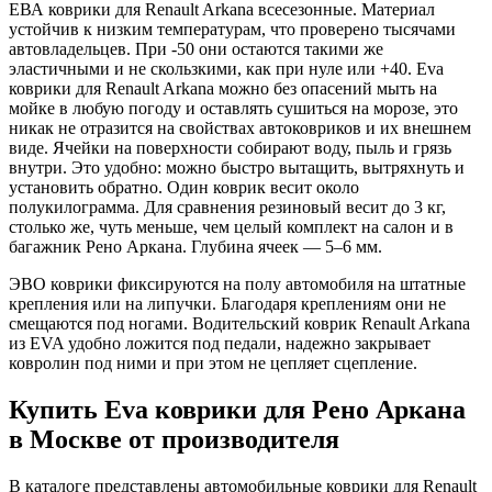
ЕВА коврики для Renault Arkana всесезонные. Материал
устойчив к низким температурам, что проверено тысячами
автовладельцев. При -50 они остаются такими же
эластичными и не скользкими, как при нуле или +40. Eva
коврики для Renault Arkana можно без опасений мыть на
мойке в любую погоду и оставлять сушиться на морозе, это
никак не отразится на свойствах автоковриков и их внешнем
виде. Ячейки на поверхности собирают воду, пыль и грязь
внутри. Это удобно: можно быстро вытащить, вытряхнуть и
установить обратно. Один коврик весит около
полукилограмма. Для сравнения резиновый весит до 3 кг,
столько же, чуть меньше, чем целый комплект на салон и в
багажник Рено Аркана. Глубина ячеек — 5–6 мм.
ЭВО коврики фиксируются на полу автомобиля на штатные
крепления или на липучки. Благодаря креплениям они не
смещаются под ногами. Водительский коврик Renault Arkana
из EVA удобно ложится под педали, надежно закрывает
ковролин под ними и при этом не цепляет сцепление.
Купить Eva коврики для Рено Аркана
в Москве от производителя
В каталоге представлены автомобильные коврики для Renault