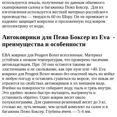
используются лекала, полученные по данным объемного
сканирования салона и багажника Пежо Боксер. Для их
изготовления используется жесткий материал российского
производства — твердость 60 по Шору. Он не промокает и
надежно защищает ковролин и проложенную под ковром
автоэлектрику от воды.
Автоковрики для Пежо Боксер из Eva -
преимущества и особенности
ЕВА коврики для Peugeot Boxer всесезонные. Материал
устойчив к низким температурам, что проверено тысячами
автовладельцев. При -50 они остаются такими же
эластичными и не скользкими, как при нуле или +40. Eva
коврики для Peugeot Boxer можно без опасений мыть на мойке
в любую погоду и оставлять сушиться на морозе, это никак не
отразится на свойствах автоковриков и их внешнем виде.
Ячейки на поверхности собирают воду, пыль и грязь внутри.
Это удобно: можно быстро вытащить, вытряхнуть и
установить обратно. Один коврик весит около
полукилограмма. Для сравнения резиновый весит до 3 кг,
столько же, чуть меньше, чем целый комплект на салон и в
багажник Пежо Боксер. Глубина ячеек — 5–6 мм.