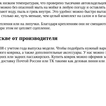
 к низким температурам, что проверено тысячами автовладельцев
8 можно без опасений мыть на мойке в любую погоду и оставлять 
ают воду, пыль и грязь внутри. Это удобно: можно быстро выта
, столько же, чуть меньше, чем целый комплект на салон и в ба
пления или на липучки. Благодаря креплениям они не смещаются
ри этом не цепляет сцепление.
скве от производителя
08 с учетом года выпуска модели. Чтобы подобрать нужный вари
мого коврика, а также дополнительные аксессуары. У нас можно 
редних или задних пассажирских. Купить коврик можно оформив за
оставку Почтой России или ТК такими как деловая линия или лю