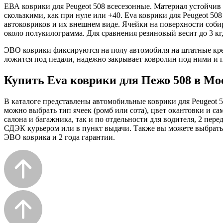
ЕВА коврики для Peugeot 508 всесезонные. Материал устойчив
скользкими, как при нуле или +40. Eva коврики для Peugeot 50
автоковриков и их внешнем виде. Ячейки на поверхности собир
около полукилограмма. Для сравнения резиновый весит до 3 кг
ЭВО коврики фиксируются на полу автомобиля на штатные кре
ложится под педали, надежно закрывает ковролин под ними и п
Купить Eva коврики для Пежо 508 в Мо
В каталоге представлены автомобильные коврики для Peugeot 5
можно выбрать тип ячеек (ромб или сота), цвет окантовки и са
салона и багажника, так и по отдельности для водителя, 2 пе
СДЭК курьером или в пункт выдачи. Также вы можете выбрать д
ЭВО коврика и 2 года гарантии.