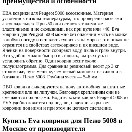
преимущества и особенности
ЕВА коврики для Peugeot 5008 всесезонные. Материал
устойчив к низким температурам, что проверено тысячами
автовладельцев. При -50 они остаются такими же
эластичными и не скользкими, как при нуле или +40. Eva
коврики для Peugeot 5008 можно без опасений мыть на мойке
в любую погоду и оставлять сушиться на морозе, это никак не
отразится на свойствах автоковриков и их внешнем виде.
Ячейки на поверхности собирают воду, пыль и грязь внутри.
Это удобно: можно быстро вытащить, вытряхнуть и
установить обратно. Один коврик весит около
полукилограмма. Для сравнения резиновый весит до 3 кг,
столько же, чуть меньше, чем целый комплект на салон и в
багажник Пежо 5008. Глубина ячеек — 5–6 мм.
ЭВО коврики фиксируются на полу автомобиля на штатные
крепления или на липучки. Благодаря креплениям они не
смещаются под ногами. Водительский коврик Peugeot 5008 из
EVA удобно ложится под педали, надежно закрывает
ковролин под ними и при этом не цепляет сцепление.
Купить Eva коврики для Пежо 5008 в
Москве от производителя