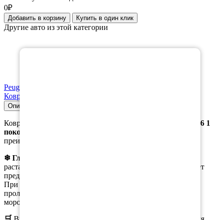
0₽
Добавить в корзину
Купить в один клик
Другие авто из этой категории
×
Peugeot
Коврик в багажник Peugeot 406 1996-2004
Описание
Совместимость
Характеристики
Коврики, предназначены специально для модели
Пежо 406 1
поколение
, не являются универсальными и имеют свои
преимущества в зимнее время.
❄ Главным
из них является возможность собирать
растаявший снег с ботинок в ячейки коврика, что помогает
предотвратить образование луж на коврике.
При этом, при вынимании коврика из салона, вода не
проливается, а коврики остаются эластичными даже при
морозе.
🛒
Вы можете
заказать
как полный комплект ковриков для