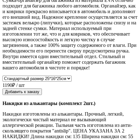
Сумка-органайзер для багажника из материала EVA отлично
подходит для багажника любого автомобиля. Органайзер, как
и коврики прекрасно вписывается в автомобиль и дополняют
его внешний вид. Надежное крепление осуществляется за счет
застежек велькро (липучки), которые расположены снизу и на
задней стенке сумки. Материал используемый при
изготовлении тот же, что и для ковриков, что обеспечивает
высокую износостойкость и легкую чистку в случае
загрязнения, а также 100% защиту содержимого от влаги. При
необходимости его перенести сверху предусмотрена ручка.
Внутри имеется один вместительный отдел. Стильный и
вместительный органайзер поможет содержать багажник
вашего автомобиля в чистоте и порядке!
1190₽ / шт
Добавить к заказу
Накидки из алькантары (комплект 2шт.)
Накидки изготовлены из алькантары. Прочный, легкий,
экологически чистый материал не вызывающий
аллергической реакции. Тыльная часть изготовлена из анти-
скользящего покрытия "antislip". ЦЕНА УКАЗАНА ЗА 2
НАКИДКИ! Длина накидки см: 135 Ширина накидки см: 55