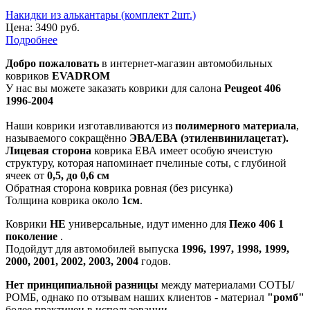
Накидки из алькантары (комплект 2шт.)
Цена:
3490 руб.
Подробнее
Добро пожаловать
в интернет-магазин автомобильных
ковриков
EVADROM
У нас вы можете заказать коврики для салона
Peugeot 406
1996-2004
Наши коврики изготавливаются из
полимерного материала
,
называемого сокращённо
ЭВА/ЕВА (этиленвинилацетат).
Лицевая сторона
коврика ЕВА имеет особую ячеистую
структуру, которая напоминает пчелиные соты, с глубиной
ячеек от
0,5, до 0,6 см
Обратная сторона коврика ровная (без рисунка)
Толщина коврика около
1см
.
Коврики
НЕ
универсальные, идут именно для
Пежо 406 1
поколение
.
Подойдут для автомобилей выпуска
1996, 1997, 1998, 1999,
2000, 2001, 2002, 2003, 2004
годов.
Нет принципиальной разницы
между материалами СОТЫ/
РОМБ, однако по отзывам наших клиентов - материал
"ромб"
более практичен в использовании.