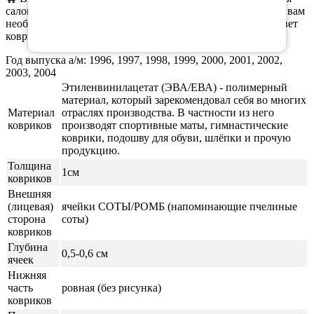
салона, так и отдельные коврики. При оформлении заказа вам
необходимо выбрать нужную комплектацию, материал, цвет
коврика и окантовки.
Год выпуска а/м: 1996, 1997, 1998, 1999, 2000, 2001, 2002,
2003, 2004
Этиленвинилацетат (ЭВА/ЕВА) - полимерный
материал, который зарекомендовал себя во многих
Материал
отраслях производства. В частности из него
ковриков
производят спортивные маты, гимнастические
коврики, подошву для обуви, шлёпки и прочую
продукцию.
Толщина
1см
ковриков
Внешняя
(лицевая)
ячейки СОТЫ/РОМБ (напоминающие пчелиные
сторона
соты)
ковриков
Глубина
0,5-0,6 см
ячеек
Нижняя
часть
ровная (без рисунка)
ковриков