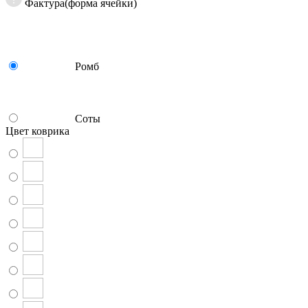
Фактура(форма ячейки)
Ромб
Соты
Цвет коврика