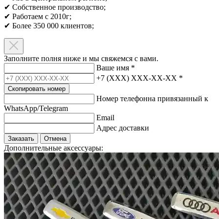
✔ Собственное производство;
✔ Работаем с 2010г;
✔ Более 350 000 клиентов;​
Заполните полня ниже и мы свяжемся с вами.
Ваше имя
*
+7 (XXX) XXX-XX-XX
*
Скопировать номер
Номер телефонна привязанный к
WhatsApp/Telegram
Email
Адрес доставки
Заказать
Отмена
Дополнительные аксессуары: