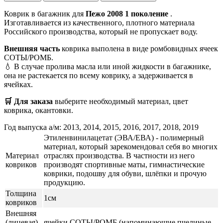
Коврик в багажник для
Пежо 2008 1 поколение
.
Изготавливается из качественного, плотного материала
Российского производства, который не пропускает воду.
Внешняя часть
коврика выполена в виде ромбовидных ячеек
СОТЫ/РОМБ.
💧 В случае пролива масла или иной жидкости в багажнике,
она не растекается по всему коврику, а задерживается в
ячейках.
🛒 Для заказа
выберите необходимый
материал, цвет
коврика, окантовки.
Год выпуска а/м: 2013, 2014, 2015, 2016, 2017, 2018, 2019
Этиленвинилацетат (ЭВА/ЕВА) - полимерный
материал, который зарекомендовал себя во многих
Материал
отраслях производства. В частности из него
ковриков
производят спортивные маты, гимнастические
коврики, подошву для обуви, шлёпки и прочую
продукцию.
Толщина
1см
ковриков
Внешняя
(лицевая)
ячейки СОТЫ/РОМБ (напоминающие пчелиные