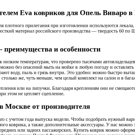
елем Eva ковриков для Опель Виваро в
Для плотного прилегания при изготовлении используются лекала
есткий материал российского производства — твердость 60 по 
- преимущества и особенности
к низким температурам, что проверено тысячами автовладельцев
o можно без опасений мыть на мойке в любую погоду и оставлять 
ают воду, пыль и грязь внутри. Это удобно: можно быстро выта
, столько же, чуть меньше, чем целый комплект на салон и в ба
ления или на липучки. Благодаря креплениям они не смещаются
ри этом не цепляет сцепление.
в Москве от производителя
ro с учетом года выпуска модели. Чтобы подобрать нужный вари
амого коврика, а также дополнительные аксессуары. У нас можно
2 передних или задних пассажирских. Купить коврик можно оформ