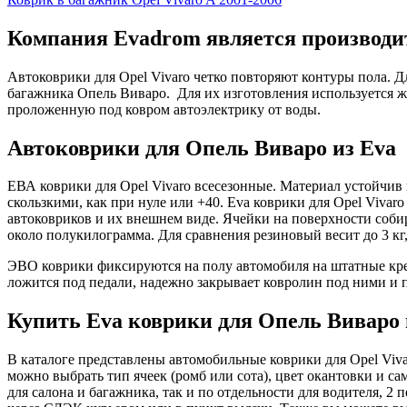
Компания Evadrom является производит
Автоковрики для Opel Vivaro четко повторяют контуры пола. 
багажника Опель Виваро. Для их изготовления используется ж
проложенную под ковром автоэлектрику от воды.
Автоковрики для Опель Виваро из Eva 
ЕВА коврики для Opel Vivaro всесезонные. Материал устойчив 
скользкими, как при нуле или +40. Eva коврики для Opel Vivar
автоковриков и их внешнем виде. Ячейки на поверхности собир
около полукилограмма. Для сравнения резиновый весит до 3 кг
ЭВО коврики фиксируются на полу автомобиля на штатные креп
ложится под педали, надежно закрывает ковролин под ними и п
Купить Eva коврики для Опель Виваро 
В каталоге представлены автомобильные коврики для Opel Viva
можно выбрать тип ячеек (ромб или сота), цвет окантовки и с
для салона и багажника, так и по отдельности для водителя, 