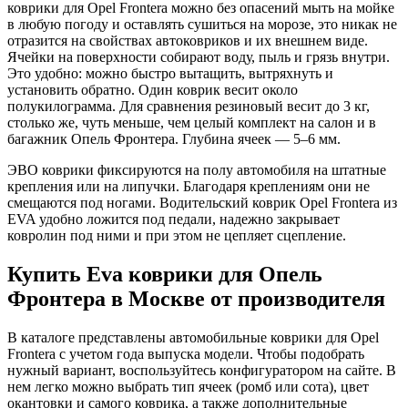
коврики для Opel Frontera можно без опасений мыть на мойке
в любую погоду и оставлять сушиться на морозе, это никак не
отразится на свойствах автоковриков и их внешнем виде.
Ячейки на поверхности собирают воду, пыль и грязь внутри.
Это удобно: можно быстро вытащить, вытряхнуть и
установить обратно. Один коврик весит около
полукилограмма. Для сравнения резиновый весит до 3 кг,
столько же, чуть меньше, чем целый комплект на салон и в
багажник Опель Фронтера. Глубина ячеек — 5–6 мм.
ЭВО коврики фиксируются на полу автомобиля на штатные
крепления или на липучки. Благодаря креплениям они не
смещаются под ногами. Водительский коврик Opel Frontera из
EVA удобно ложится под педали, надежно закрывает
ковролин под ними и при этом не цепляет сцепление.
Купить Eva коврики для Опель
Фронтера в Москве от производителя
В каталоге представлены автомобильные коврики для Opel
Frontera с учетом года выпуска модели. Чтобы подобрать
нужный вариант, воспользуйтесь конфигуратором на сайте. В
нем легко можно выбрать тип ячеек (ромб или сота), цвет
окантовки и самого коврика, а также дополнительные