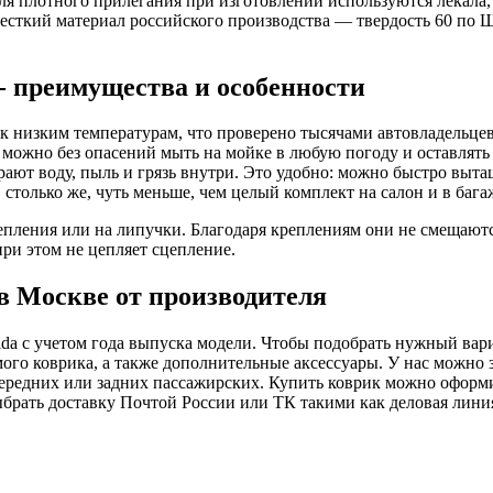
 Для плотного прилегания при изготовлении используются лекал
есткий материал российского производства — твердость 60 по 
- преимущества и особенности
 к низким температурам, что проверено тысячами автовладельце
a можно без опасений мыть на мойке в любую погоду и оставлять 
ают воду, пыль и грязь внутри. Это удобно: можно быстро выта
, столько же, чуть меньше, чем целый комплект на салон и в ба
ления или на липучки. Благодаря креплениям они не смещаются
ри этом не цепляет сцепление.
в Москве от производителя
ida с учетом года выпуска модели. Чтобы подобрать нужный вари
амого коврика, а также дополнительные аксессуары. У нас можно
2 передних или задних пассажирских. Купить коврик можно оформ
рать доставку Почтой России или ТК такими как деловая линия 