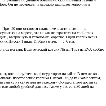
а, полученные по данным объемного сканирования салона и
Шору. Он не промокает и надежно защищает ковролин и
в. При -50 они остаются такими же эластичными и не
сушиться на морозе, это никак не отразится на свойствах
щить, вытряхнуть и установить обратно. Один коврик весит
гажник Ниссан Тиида. Глубина ячеек — 5–6 мм.
 под ногами. Водительский коврик Nissan Tiida из EVA удобно
ант, воспользуйтесь конфигуратором на сайте. В нем легко
 заказать изготовление коврика Ниссан Тиида как комплектом,
ив заявку на сайте или по телефону. Осуществляем доставку
или любой удобной для вас. Также у вас есть 30 дней на