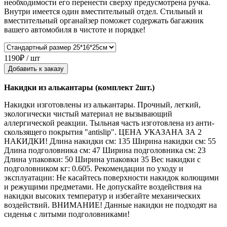
необходимости его перенести сверху предусмотрена ручка.
Внутри имеется один вместительный отдел. Стильный и
вместительный органайзер поможет содержать багажник
вашего автомобиля в чистоте и порядке!
1190₽ / шт
Добавить к заказу
Накидки из алькантары (комплект 2шт.)
Накидки изготовлены из алькантары. Прочный, легкий,
экологически чистый материал не вызывающий
аллергической реакции. Тыльная часть изготовлена из анти-
скользящего покрытия "antislip". ЦЕНА УКАЗАНА ЗА 2
НАКИДКИ! Длина накидки см: 135 Ширина накидки см: 55
Длина подголовника см: 47 Ширина подголовника см: 23
Длина упаковки: 50 Ширина упаковки 35 Вес накидки с
подголовником кг: 0.605. Рекомендации по уходу и
эксплуатации: Не касайтесь поверхности накидок колющими
и режущими предметами. Не допускайте воздействия на
накидки высоких температур и избегайте механических
воздействий. ВНИМАНИЕ! Данные накидки не подходят на
сиденья с литыми подголовниками!