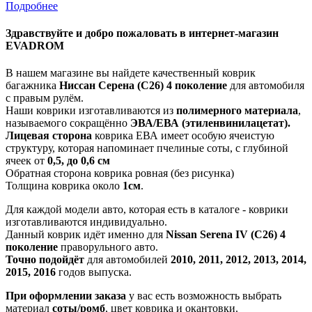
Подробнее
Здравствуйте
и добро пожаловать в интернет-магазин
EVADROM
В нашем магазине вы найдете качественный коврик
багажника
Ниссан Серена (C26) 4 поколение
для автомобиля
с правым рулём.
Наши коврики изготавливаются из
полимерного материала
,
называемого сокращённо
ЭВА/ЕВА (этиленвинилацетат).
Лицевая сторона
коврика ЕВА имеет особую ячеистую
структуру, которая напоминает пчелиные соты, с глубиной
ячеек от
0,5, до 0,6 см
Обратная сторона коврика ровная (без рисунка)
Толщина коврика около
1см
.
Для каждой модели авто, которая есть в каталоге - коврики
изготавливаются индивидуально.
Данный коврик идёт именно для
Nissan Serena IV (C26) 4
поколение
праворульного авто.
Точно подойдёт
для автомобилей
2010, 2011, 2012, 2013, 2014,
2015, 2016
годов выпуска.
При оформлении заказа
у вас есть возможность выбрать
материал
соты/ромб
, цвет коврика и окантовки.