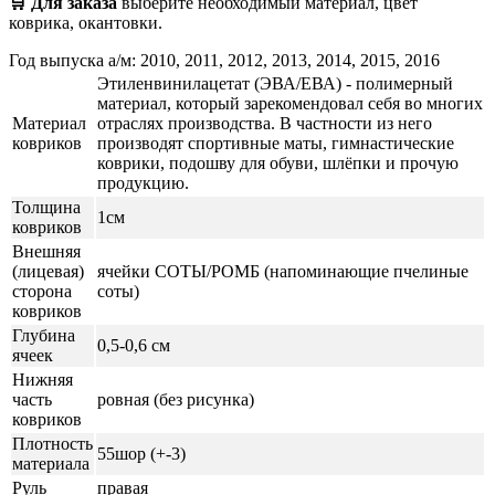
🛒 Для заказа
выберите необходимый
материал, цвет
коврика, окантовки.
Год выпуска а/м: 2010, 2011, 2012, 2013, 2014, 2015, 2016
Этиленвинилацетат (ЭВА/ЕВА) - полимерный
материал, который зарекомендовал себя во многих
Материал
отраслях производства. В частности из него
ковриков
производят спортивные маты, гимнастические
коврики, подошву для обуви, шлёпки и прочую
продукцию.
Толщина
1см
ковриков
Внешняя
(лицевая)
ячейки СОТЫ/РОМБ (напоминающие пчелиные
сторона
соты)
ковриков
Глубина
0,5-0,6 см
ячеек
Нижняя
часть
ровная (без рисунка)
ковриков
Плотность
55шор (+-3)
материала
Руль
правая