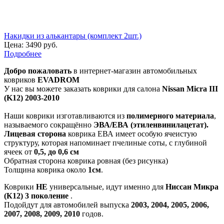
Накидки из алькантары (комплект 2шт.)
Цена:
3490 руб.
Подробнее
Добро пожаловать
в интернет-магазин автомобильных
ковриков
EVADROM
У нас вы можете заказать коврики для салона
Nissan Micra III
(K12) 2003-2010
Наши коврики изготавливаются из
полимерного материала
,
называемого сокращённо
ЭВА/ЕВА (этиленвинилацетат).
Лицевая сторона
коврика ЕВА имеет особую ячеистую
структуру, которая напоминает пчелиные соты, с глубиной
ячеек от
0,5, до 0,6 см
Обратная сторона коврика ровная (без рисунка)
Толщина коврика около
1см
.
Коврики
НЕ
универсальные, идут именно для
Ниссан Микра
(К12) 3 поколение
.
Подойдут для автомобилей выпуска
2003, 2004, 2005, 2006,
2007, 2008, 2009, 2010
годов.