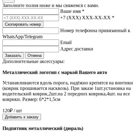
Заполните полня ниже и мы свяжемся с вами.
Ваше имя
*
+7 (XXX) XXX-XX-XX
*
Скопировать номер
Номер телефонна привязанный к
WhatsApp/Telegram
Email
Адрес доставки
Заказать
Отмена
Дополнительные аксессуары:
Металлический логотип с маркой Вашего авто
Устанавливаются вдоль порога, надёжно крепятся на винтики
(коврик прошивается насквозь). При заказе 1шт.установка на
водительский коврик,2шт.на 2 передних коврика,4шт. на все
коврики. Размер: 6*2*1,5см
120₽ / шт
Добавить к заказу
Подпятник металлический (дюраль)