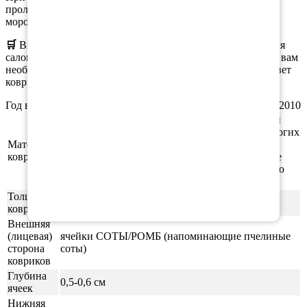
проливается, а коврики остаются эластичными даже при
морозе.
🛒
Вы можете
заказать
как полный комплект ковриков для
салона, так и отдельные коврики. При оформлении заказа вам
необходимо выбрать нужную комплектацию, материал, цвет
коврика и окантовки.
Год выпуска а/м: 2003, 2004, 2005, 2006, 2007, 2008, 2009, 2010
Этиленвинилацетат (ЭВА/ЕВА) - полимерный
материал, который зарекомендовал себя во многих
Материал
отраслях производства. В частности из него
ковриков
производят спортивные маты, гимнастические
коврики, подошву для обуви, шлёпки и прочую
продукцию.
Толщина
1см
ковриков
Внешняя
(лицевая)
ячейки СОТЫ/РОМБ (напоминающие пчелиные
сторона
соты)
ковриков
Глубина
0,5-0,6 см
ячеек
Нижняя