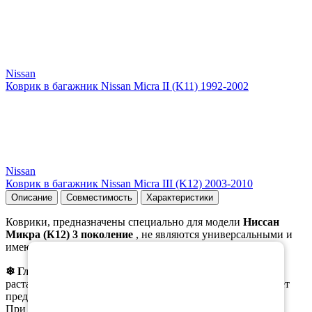
Nissan
Коврик в багажник Nissan Micra II (K11) 1992-2002
Nissan
Коврик в багажник Nissan Micra III (K12) 2003-2010
Описание
Совместимость
Характеристики
Коврики, предназначены специально для модели
Ниссан
Микра (К12) 3 поколение
, не являются универсальными и
×
имеют свои преимущества в зимнее время.
❄ Главным
из них является возможность собирать
растаявший снег с ботинок в ячейки коврика, что помогает
предотвратить образование луж на коврике.
При этом, при вынимании коврика из салона, вода не