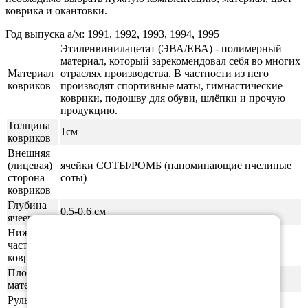
коврика и окантовки.
Год выпуска а/м: 1991, 1992, 1993, 1994, 1995
Этиленвинилацетат (ЭВА/ЕВА) - полимерный
материал, который зарекомендовал себя во многих
Материал
отраслях производства. В частности из него
ковриков
производят спортивные маты, гимнастические
коврики, подошву для обуви, шлёпки и прочую
продукцию.
Толщина
1см
ковриков
Внешняя
(лицевая)
ячейки СОТЫ/РОМБ (напоминающие пчелиные
сторона
соты)
ковриков
Глубина
0,5-0,6 см
×
ячеек
Нижняя
часть
ровная (без рисунка)
ковриков
Плотность
55шор (+-3)
материала
Руль
правая