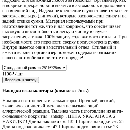
подходит для багажника любого автомобиля. Органайзер, как
и коврики прекрасно вписывается в автомобиль и дополняют
его внешний вид. Надежное крепление осуществляется за счет
застежек велькро (липучки), которые расположены снизу и на
задней стенке сумки. Материал используемый при
изготовлении тот же, что и для ковриков, что обеспечивает
высокую износостойкость и легкую чистку в случае
загрязнения, а также 100% защиту содержимого от влаги. При
необходимости его перенести сверху предусмотрена ручка.
Внутри имеется один вместительный отдел. Стильный и
вместительный органайзер поможет содержать багажник
вашего автомобиля в чистоте и порядке!
1190₽ / шт
Добавить к заказу
Накидки из алькантары (комплект 2шт.)
Накидки изготовлены из алькантары. Прочный, легкий,
экологически чистый материал не вызывающий
аллергической реакции. Тыльная часть изготовлена из анти-
скользящего покрытия "antislip". ЦЕНА УКАЗАНА ЗА 2
НАКИДКИ! Длина накидки см: 135 Ширина накидки см: 55
Длина подголовника см: 47 Ширина подголовника см: 23