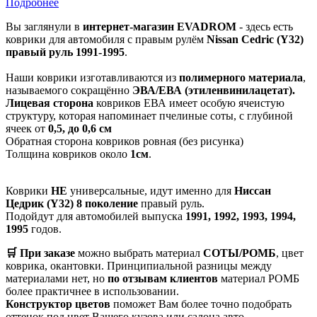
Подробнее
Вы заглянули в
интернет-магазин EVADROM
- здесь есть
коврики для автомобиля с правым рулём
Nissan Cedric (Y32)
правый руль 1991-1995
.
Наши коврики изготавливаются из
полимерного материала
,
называемого сокращённо
ЭВА/ЕВА (этиленвинилацетат).
Лицевая сторона
ковриков ЕВА имеет особую ячеистую
структуру, которая напоминает пчелиные соты, с глубиной
ячеек от
0,5, до 0,6 см
Обратная сторона ковриков ровная (без рисунка)
Толщина ковриков около
1см
.
Коврики
НЕ
универсальные, идут именно для
Ниссан
Цедрик (Y32) 8 поколение
правый руль.
Подойдут для автомобилей выпуска
1991, 1992, 1993, 1994,
1995
годов.
🛒 При заказе
можно выбрать материал
СОТЫ/РОМБ
, цвет
коврика, окантовки. Принципиальной разницы между
материалами нет, но
по отзывам клиентов
материал РОМБ
более практичнее в использовании.
Конструктор цветов
поможет Вам более точно подобрать
оттенок под цвет Вашего кузова или салона авто.