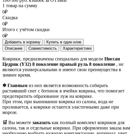
100-300 руб. кэшбек за ОТЗЫВ
1 товар на сумму
0₽
Скидка
0₽
Итого с учётом скидки
0₽
Добавить в корзину
Купить в один клик
Описание
Совместимость
Характеристики
Коврики, предназначены специально для модели
Ниссан
Цедрик (Y32) 8 поколение правый руль 8 поколение
, не
являются универсальными и имеют свои преимущества в
зимнее время.
❄ Главным
из них является возможность собирать
растаявший снег с ботинок в ячейки коврика, что помогает
предотвратить образование луж на коврике.
При этом, при вынимании коврика из салона, вода не
проливается, а коврики остаются эластичными даже при
морозе.
🛒
Вы можете
заказать
как полный комплект ковриков для
салона, так и отдельные коврики. При оформлении заказа вам
необходимо выбрать нужную комплектацию, материал, цвет