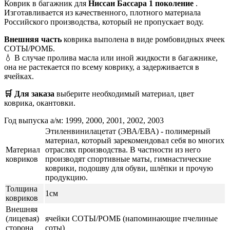
Коврик в багажник для
Ниссан Бассара 1 поколение
.
Изготавливается из качественного, плотного материала
Российского производства, который не пропускает воду.
Внешняя часть
коврика выполена в виде ромбовидных ячеек
СОТЫ/РОМБ.
💧 В случае пролива масла или иной жидкости в багажнике,
она не растекается по всему коврику, а задерживается в
ячейках.
🛒 Для заказа
выберите необходимый
материал, цвет
коврика, окантовки.
Год выпуска а/м: 1999, 2000, 2001, 2002, 2003
Этиленвинилацетат (ЭВА/ЕВА) - полимерный
материал, который зарекомендовал себя во многих
Материал
отраслях производства. В частности из него
ковриков
производят спортивные маты, гимнастические
коврики, подошву для обуви, шлёпки и прочую
продукцию.
Толщина
1см
ковриков
Внешняя
(лицевая)
ячейки СОТЫ/РОМБ (напоминающие пчелиные
сторона
соты)