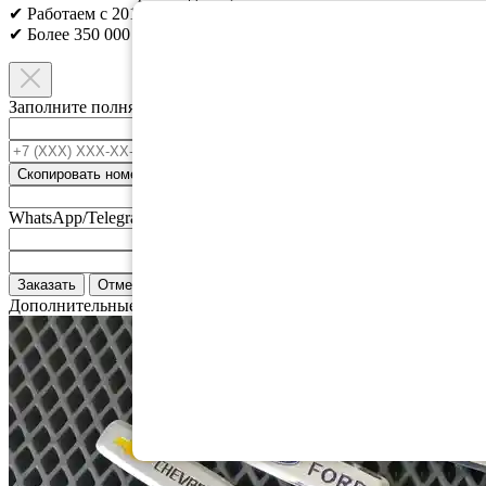
✔ Работаем с 2010г;
✔ Более 350 000 клиентов;​
Заполните полня ниже и мы свяжемся с вами.
Ваше имя
*
+7 (XXX) XXX-XX-XX
*
Скопировать номер
Номер телефонна привязанный к
WhatsApp/Telegram
Email
Адрес доставки
Заказать
Отмена
Дополнительные аксессуары: