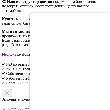
🎨 Наш конструктор цветов
поможет вам более точно
подобрать оттенок, соответствующий цвету вашего
автомобиля.
Купить
можно как коврики в салон, так и в багажник. На
заказ салон+багажник идёт скидка
5%
Мы изготавливаем коврики ЕВА сами
, поэтому можем
предложить их по доступной цене без лишних наценок.
Если у вас возникли дополнительные вопросы, мы будем
рады Вам помочь.
Несколько фактов о EVADROM
:
✔ №3 по размеру в России;
✔ №1 в Центральном регионе;
✔ Собственное производство;
✔ Работаем с 2010г;
✔ Более 350 000 клиентов;​
Заполните полня ниже и мы свяжемся с вами.
Ваше имя
*
+7 (XXX) XXX-XX-XX
*