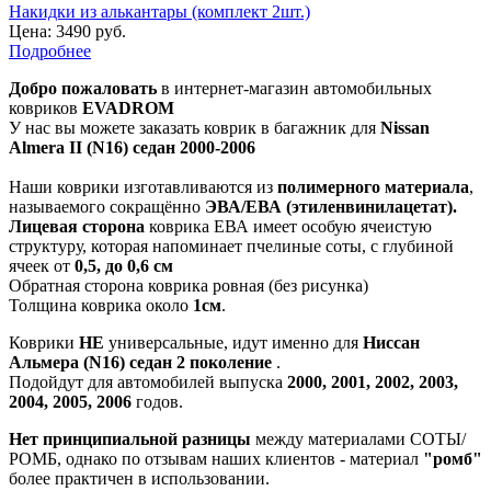
Накидки из алькантары (комплект 2шт.)
Цена:
3490 руб.
Подробнее
Добро пожаловать
в интернет-магазин автомобильных
ковриков
EVADROM
У нас вы можете заказать коврик в багажник для
Nissan
Almera II (N16) седан 2000-2006
Наши коврики изготавливаются из
полимерного материала
,
называемого сокращённо
ЭВА/ЕВА (этиленвинилацетат).
Лицевая сторона
коврика ЕВА имеет особую ячеистую
структуру, которая напоминает пчелиные соты, с глубиной
ячеек от
0,5, до 0,6 см
Обратная сторона коврика ровная (без рисунка)
Толщина коврика около
1см
.
Коврики
НЕ
универсальные, идут именно для
Ниссан
Альмера (N16) седан 2 поколение
.
Подойдут для автомобилей выпуска
2000, 2001, 2002, 2003,
2004, 2005, 2006
годов.
Нет принципиальной разницы
между материалами СОТЫ/
РОМБ, однако по отзывам наших клиентов - материал
"ромб"
более практичен в использовании.