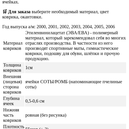
ячейках.
🛒 Для заказа
выберите необходимый
материал, цвет
коврика, окантовки.
Год выпуска а/м: 2000, 2001, 2002, 2003, 2004, 2005, 2006
Этиленвинилацетат (ЭВА/ЕВА) - полимерный
материал, который зарекомендовал себя во многих
Материал
отраслях производства. В частности из него
ковриков
производят спортивные маты, гимнастические
коврики, подошву для обуви, шлёпки и прочую
продукцию.
Толщина
1см
ковриков
Внешняя
(лицевая)
ячейки СОТЫ/РОМБ (напоминающие пчелиные
сторона
соты)
ковриков
Глубина
0,5-0,6 см
ячеек
Нижняя
часть
ровная (без рисунка)
ковриков
Плотность