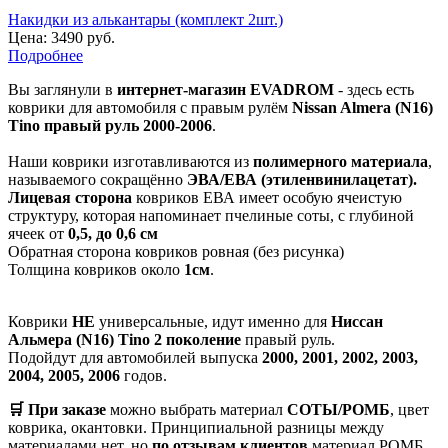
Накидки из алькантары (комплект 2шт.)
Цена:
3490 руб.
Подробнее
Вы заглянули в
интернет-магазин EVADROM
- здесь есть
коврики для автомобиля с правым рулём
Nissan Almera (N16)
Tino правый руль 2000-2006
.
Наши коврики изготавливаются из
полимерного материала
,
называемого сокращённо
ЭВА/ЕВА (этиленвинилацетат).
Лицевая сторона
ковриков ЕВА имеет особую ячеистую
структуру, которая напоминает пчелиные соты, с глубиной
ячеек от
0,5, до 0,6 см
Обратная сторона ковриков ровная (без рисунка)
Толщина ковриков около
1см
.
Коврики
НЕ
универсальные, идут именно для
Ниссан
Альмера (N16) Tino 2 поколение
правый руль.
Подойдут для автомобилей выпуска
2000, 2001, 2002, 2003,
2004, 2005, 2006
годов.
🛒 При заказе
можно выбрать материал
СОТЫ/РОМБ
, цвет
коврика, окантовки. Принципиальной разницы между
материалами нет, но
по отзывам клиентов
материал РОМБ