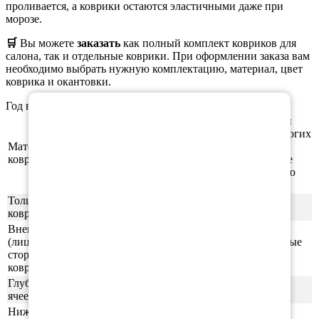
проливается, а коврики остаются эластичными даже при
морозе.
🛒
Вы можете
заказать
как полный комплект ковриков для
салона, так и отдельные коврики. При оформлении заказа вам
необходимо выбрать нужную комплектацию, материал, цвет
коврика и окантовки.
×
Год выпуска а/м: 1997, 1998, 1999, 2000, 2001, 2002
Этиленвинилацетат (ЭВА/ЕВА) - полимерный
материал, который зарекомендовал себя во многих
Материал
отраслях производства. В частности из него
ковриков
производят спортивные маты, гимнастические
коврики, подошву для обуви, шлёпки и прочую
продукцию.
Толщина
1см
ковриков
Внешняя
(лицевая)
ячейки СОТЫ/РОМБ (напоминающие пчелиные
сторона
соты)
ковриков
Глубина
0,5-0,6 см
ячеек
Нижняя