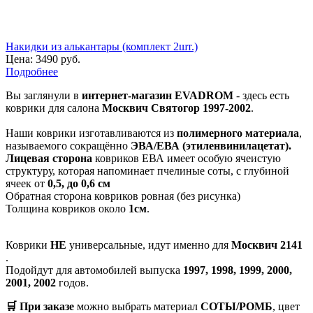
Накидки из алькантары (комплект 2шт.)
Цена:
3490 руб.
Подробнее
Вы заглянули в
интернет-магазин EVADROM
- здесь есть
коврики для салона
Москвич Cвятогор 1997-2002
.
Наши коврики изготавливаются из
полимерного материала
,
называемого сокращённо
ЭВА/ЕВА (этиленвинилацетат).
Лицевая сторона
ковриков ЕВА имеет особую ячеистую
структуру, которая напоминает пчелиные соты, с глубиной
ячеек от
0,5, до 0,6 см
Обратная сторона ковриков ровная (без рисунка)
Толщина ковриков около
1см
.
Коврики
НЕ
универсальные, идут именно для
Москвич 2141
.
Подойдут для автомобилей выпуска
1997, 1998, 1999, 2000,
2001, 2002
годов.
🛒 При заказе
можно выбрать материал
СОТЫ/РОМБ
, цвет