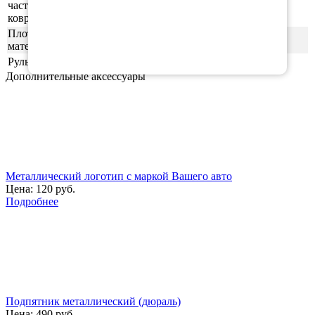
часть
ровная (без рисунка)
ковриков
Плотность
55шор (+-3)
материала
Руль
левая
Дополнительные аксессуары
Металлический логотип с маркой Вашего авто
Цена:
120 руб.
Подробнее
Подпятник металлический (дюраль)
Цена:
490 руб.