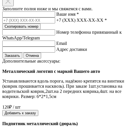
Заполните полня ниже и мы свяжемся с вами.
Ваше имя
*
+7 (XXX) XXX-XX-XX
*
Скопировать номер
Номер телефонна привязанный к
WhatsApp/Telegram
Email
Адрес доставки
Заказать
Отмена
Дополнительные аксессуары:
Металлический логотип с маркой Вашего авто
Устанавливаются вдоль порога, надёжно крепятся на винтики
(коврик прошивается насквозь). При заказе 1шт.установка на
водительский коврик,2шт.на 2 передних коврика,4шт. на все
коврики. Размер: 6*2*1,5см
120₽ / шт
Добавить к заказу
Подпятник металлический (дюраль)