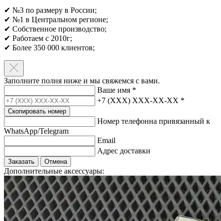
✔ №3 по размеру в России;
✔ №1 в Центральном регионе;
✔ Собственное производство;
✔ Работаем с 2010г;
✔ Более 350 000 клиентов;​
Заполните полня ниже и мы свяжемся с вами.
Ваше имя
*
+7 (XXX) XXX-XX-XX
*
Скопировать номер
Номер телефонна привязанный к
WhatsApp/Telegram
Email
Адрес доставки
Заказать
Отмена
Дополнительные аксессуары: