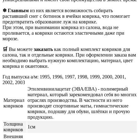
❄ Главным
из них является возможность собирать
растаявший снег с ботинок в ячейки коврика, что помогает
предотвратить образование луж на коврике.
При этом, при вынимании коврика из салона, вода не
проливается, а коврики остаются эластичными даже при
морозе.
🛒
Вы можете
заказать
как полный комплект ковриков для
салона, так и отдельные коврики. При оформлении заказа вам
необходимо выбрать нужную комплектацию, материал, цвет
коврика и окантовки.
Год выпуска а/м: 1995, 1996, 1997, 1998, 1999, 2000, 2001,
2002, 2003
Этиленвинилацетат (ЭВА/ЕВА) - полимерный
материал, который зарекомендовал себя во многих
Материал
отраслях производства. В частности из него
ковриков
производят спортивные маты, гимнастические
коврики, подошву для обуви, шлёпки и прочую
продукцию.
Толщина
1см
ковриков
Внешняя