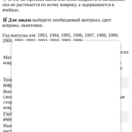
она не растекается по всему коврику, а задерживается в
ячейках.
🛒 Для заказа
выберите необходимый
материал, цвет
коврика, окантовки.
Год выпуска а/м: 1993, 1994, 1995, 1996, 1997, 1998, 1999,
2000, 2001, 2002, 2003, 2004, 2005, 2006
×
Этиленвинилацетат (ЭВА/ЕВА) - полимерный
материал, который зарекомендовал себя во многих
Материал
отраслях производства. В частности из него
ковриков
производят спортивные маты, гимнастические
коврики, подошву для обуви, шлёпки и прочую
продукцию.
Толщина
1см
ковриков
Внешняя
(лицевая)
ячейки СОТЫ/РОМБ (напоминающие пчелиные
сторона
соты)
ковриков
Глубина
0,5-0,6 см
ячеек
Нижняя
часть
ровная (без рисунка)