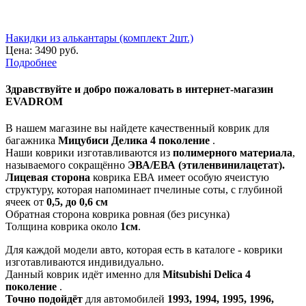
Накидки из алькантары (комплект 2шт.)
Цена:
3490 руб.
Подробнее
Здравствуйте
и добро пожаловать в интернет-магазин
EVADROM
В нашем магазине вы найдете качественный коврик для
багажника
Мицубиси Делика 4 поколение
.
Наши коврики изготавливаются из
полимерного материала
,
называемого сокращённо
ЭВА/ЕВА (этиленвинилацетат).
Лицевая сторона
коврика ЕВА имеет особую ячеистую
структуру, которая напоминает пчелиные соты, с глубиной
ячеек от
0,5, до 0,6 см
Обратная сторона коврика ровная (без рисунка)
Толщина коврика около
1см
.
Для каждой модели авто, которая есть в каталоге - коврики
изготавливаются индивидуально.
Данный коврик идёт именно для
Mitsubishi Delica 4
поколение
.
Точно подойдёт
для автомобилей
1993, 1994, 1995, 1996,