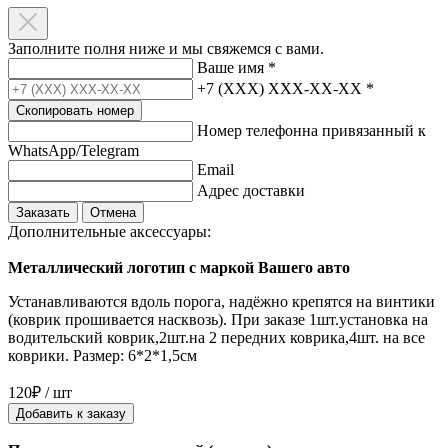
Заполните полня ниже и мы свяжемся с вами.
Ваше имя
*
+7 (XXX) XXX-XX-XX
*
Скопировать номер
Номер телефонна привязанный к
WhatsApp/Telegram
Email
Адрес доставки
Заказать
Отмена
Дополнительные аксессуары:
Металлический логотип с маркой Вашего авто
Устанавливаются вдоль порога, надёжно крепятся на винтики
(коврик прошивается насквозь). При заказе 1шт.установка на
водительский коврик,2шт.на 2 передних коврика,4шт. на все
коврики. Размер: 6*2*1,5см
120₽ / шт
Добавить к заказу