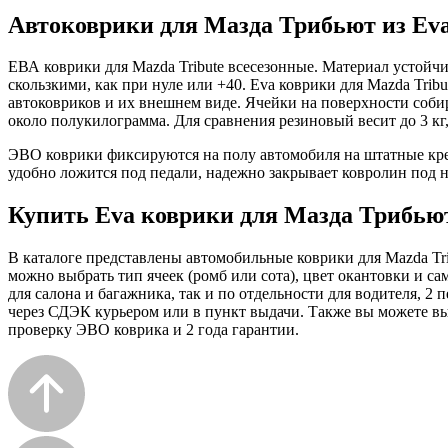
Автоковрики для Мазда Трибьют из Eva
ЕВА коврики для Mazda Tribute всесезонные. Материал устойчи
скользкими, как при нуле или +40. Eva коврики для Mazda Trib
автоковриков и их внешнем виде. Ячейки на поверхности собир
около полукилограмма. Для сравнения резиновый весит до 3 кг
ЭВО коврики фиксируются на полу автомобиля на штатные креп
удобно ложится под педали, надежно закрывает ковролин под н
Купить Eva коврики для Мазда Трибьют
В каталоге представлены автомобильные коврики для Mazda Tri
можно выбрать тип ячеек (ромб или сота), цвет окантовки и с
для салона и багажника, так и по отдельности для водителя, 
через СДЭК курьером или в пункт выдачи. Также вы можете выб
проверку ЭВО коврика и 2 года гарантии.