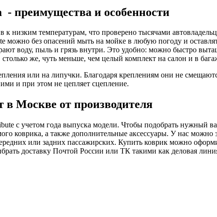
 - преимущества и особенности
в к низким температурам, что проверено тысячами автовладельц
ute можно без опасений мыть на мойке в любую погоду и оставлят
ают воду, пыль и грязь внутри. Это удобно: можно быстро выта
, столько же, чуть меньше, чем целый комплект на салон и в ба
ления или на липучки. Благодаря креплениям они не смещаются
ими и при этом не цепляет сцепление.
 в Москве от производителя
bute с учетом года выпуска модели. Чтобы подобрать нужный ва
амого коврика, а также дополнительные аксессуары. У нас можно
2 передних или задних пассажирских. Купить коврик можно оформ
рать доставку Почтой России или ТК такими как деловая линия 