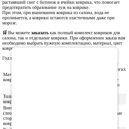
растаявший снег с ботинок в ячейки коврика, что помогает
предотвратить образование луж на коврике.
При этом, при вынимании коврика из салона, вода не
проливается, а коврики остаются эластичными даже при
морозе.
🛒
Вы можете
заказать
как полный комплект ковриков для
салона, так и отдельные коврики. При оформлении заказа вам
необходимо выбрать нужную комплектацию, материал, цвет
×
коврика и окантовки.
Год выпуска а/м: 2003, 2004, 2005, 2006
Этиленвинилацетат (ЭВА/ЕВА) - полимерный
материал, который зарекомендовал себя во многих
Материал
отраслях производства. В частности из него
ковриков
производят спортивные маты, гимнастические
коврики, подошву для обуви, шлёпки и прочую
продукцию.
Толщина
1см
ковриков
Внешняя
(лицевая)
ячейки СОТЫ/РОМБ (напоминающие пчелиные
сторона
соты)
ковриков