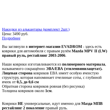
Накидки из алькантары (комплект 2шт.)
Цена:
3490 руб.
Подробнее
Вы заглянули в
интернет-магазин EVADROM
- здесь есть
коврики для автомобиля с правым рулём
Mazda MPV II (LW)
правый руль, рестайлинг 2003-2006
.
Наши коврики изготавливаются из
полимерного материала
,
называемого сокращённо
ЭВА/ЕВА (этиленвинилацетат).
Лицевая сторона
ковриков ЕВА имеет особую ячеистую
структуру, которая напоминает пчелиные соты, с глубиной
ячеек от
0,5, до 0,6 см
Обратная сторона ковриков ровная (без рисунка)
Толщина ковриков около
1см
.
Коврики
НЕ
универсальные, идут именно для
Мазда МПВ
рестайлинг 2 поколение
правый руль.