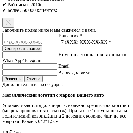
✔ Работаем с 2010г;
✔ Более 350 000 клиентов;​
Заполните полня ниже и мы свяжемся с вами.
Ваше имя
*
+7 (XXX) XXX-XX-XX
*
Скопировать номер
Номер телефонна привязанный к
WhatsApp/Telegram
Email
Адрес доставки
Заказать
Отмена
Дополнительные аксессуары:
Металлический логотип с маркой Вашего авто
Устанавливаются вдоль порога, надёжно крепятся на винтики
(коврик прошивается насквозь). При заказе 1шт.установка на
водительский коврик,2шт.на 2 передних коврика,4шт. на все
коврики. Размер: 6*2*1,5см
120₽ / шт