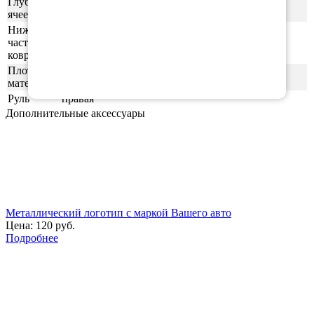
Глубина
0,5-0,6 см
ячеек
Нижняя
часть
ровная (без рисунка)
ковриков
Плотность
55шор (+-3)
материала
Руль
правая
Дополнительные аксессуары
Металлический логотип с маркой Вашего авто
Цена:
120 руб.
Подробнее