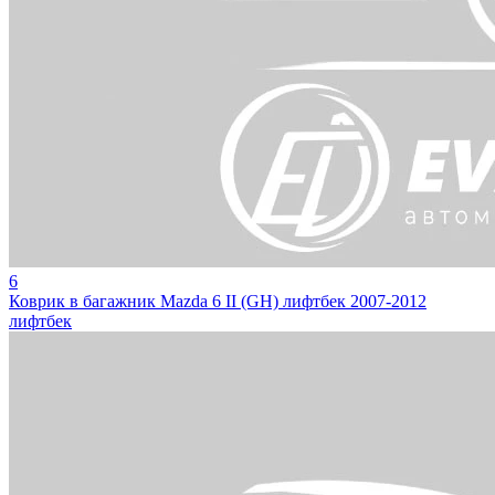
6
Коврик в багажник Mazda 6 II (GH) лифтбек 2007-2012
лифтбек