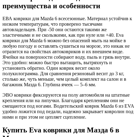
преимущества и особенности
ЕВА коврики для Mazda 6 всесезонные. Материал устойчив к
низким температурам, что проверено тысячами
автовладельцев. При -50 они остаются такими же
эластичными и не скользкими, как при нуле или +40. Eva
коврики для Mazda 6 можно без опасений мыть на мойке в
любую погоду и оставлять сушиться на морозе, это никак не
отразится на свойствах автоковриков и их внешнем виде.
Ячейки на поверхности собирают воду, пыль и грязь внутри.
Это удобно: можно быстро вытащить, вытряхнуть и
установить обратно. Один коврик весит около
полукилограмма. Для сравнения резиновый весит до 3 кг,
столько же, чуть меньше, чем целый комплект на салон и в
багажник Мазда 6. Глубина ячеек — 5–6 мм.
ЭВО коврики фиксируются на полу автомобиля на штатные
крепления или на липучки. Благодаря креплениям они не
смещаются под ногами. Водительский коврик Mazda 6 из EVA
удобно ложится под педали, надежно закрывает ковролин под
ними и при этом не цепляет сцепление.
Купить Eva коврики для Мазда 6 в