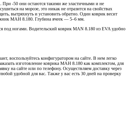
. При -50 они остаются такими же эластичными и не
ушиться на морозе, это никак не отразится на свойствах
щить, вытряхнуть и установить обратно. Один коврик весит
гажник МАН 8.180. Глубина ячеек — 5–6 мм.
ся под ногами. Водительский коврик MAN 8.180 из EVA удобно
нт, воспользуйтесь конфигуратором на сайте. В нем легко
 заказать изготовление коврика МАН 8.180 как комплектом, для
явку на сайте или по телефону. Осуществляем доставку через
бой удобной для вас. Также у вас есть 30 дней на проверку