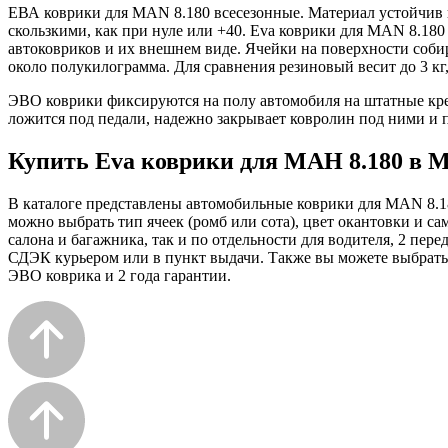
ЕВА коврики для MAN 8.180 всесезонные. Материал устойчив к
скользкими, как при нуле или +40. Eva коврики для MAN 8.180 
автоковриков и их внешнем виде. Ячейки на поверхности собир
около полукилограмма. Для сравнения резиновый весит до 3 кг
ЭВО коврики фиксируются на полу автомобиля на штатные кре
ложится под педали, надежно закрывает ковролин под ними и п
Купить Eva коврики для МАН 8.180 в М
В каталоге представлены автомобильные коврики для MAN 8.18
можно выбрать тип ячеек (ромб или сота), цвет окантовки и с
салона и багажника, так и по отдельности для водителя, 2 пе
СДЭК курьером или в пункт выдачи. Также вы можете выбрать д
ЭВО коврика и 2 года гарантии.