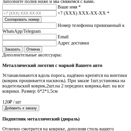
Заполните полня ниже и мы свяжемся с вами.
Ваше имя
*
+7 (XXX) XXX-XX-XX
*
Скопировать номер
Номер телефонна привязанный к
WhatsApp/Telegram
Email
Адрес доставки
Заказать
Отмена
Дополнительные аксессуары:
Металлический логотип с маркой Вашего авто
Устанавливаются вдоль порога, надёжно крепятся на винтики
(коврик прошивается насквозь). При заказе 1шт.установка на
водительский коврик,2шт.на 2 передних коврика,4шт. на все
коврики. Размер: 6*2*1,5см
120₽ / шт
Добавить к заказу
Подпятник металлический (дюраль)
Отлично смотрится на коврике, дополняя стиль вашего