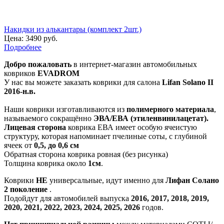
Накидки из алькантары (комплект 2шт.)
Цена:
3490 руб.
Подробнее
Добро пожаловать
в интернет-магазин автомобильных
ковриков
EVADROM
У нас вы можете заказать коврики для салона
Lifan Solano II
2016-н.в.
Наши коврики изготавливаются из
полимерного материала
,
называемого сокращённо
ЭВА/ЕВА (этиленвинилацетат).
Лицевая сторона
коврика ЕВА имеет особую ячеистую
структуру, которая напоминает пчелиные соты, с глубиной
ячеек от
0,5, до 0,6 см
Обратная сторона коврика ровная (без рисунка)
Толщина коврика около
1см
.
Коврики
НЕ
универсальные, идут именно для
Лифан Солано
2 поколение
.
Подойдут для автомобилей выпуска
2016, 2017, 2018, 2019,
2020, 2021, 2022, 2023, 2024, 2025, 2026
годов.