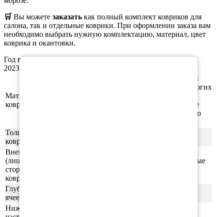
морозе.
🛒
Вы можете
заказать
как полный комплект ковриков для
салона, так и отдельные коврики. При оформлении заказа вам
необходимо выбрать нужную комплектацию, материал, цвет
коврика и окантовки.
×
Год выпуска а/м: 2016, 2017, 2018, 2019, 2020, 2021, 2022,
2023, 2024, 2025, 2026
Этиленвинилацетат (ЭВА/ЕВА) - полимерный
материал, который зарекомендовал себя во многих
Материал
отраслях производства. В частности из него
ковриков
производят спортивные маты, гимнастические
коврики, подошву для обуви, шлёпки и прочую
продукцию.
Толщина
1см
ковриков
Внешняя
(лицевая)
ячейки СОТЫ/РОМБ (напоминающие пчелиные
сторона
соты)
ковриков
Глубина
0,5-0,6 см
ячеек
Нижняя
часть
ровная (без рисунка)