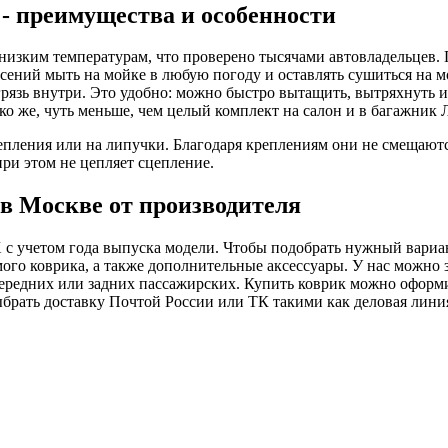
 - преимущества и особенности
низким температурам, что проверено тысячами автовладельцев. 
сений мыть на мойке в любую погоду и оставлять сушиться на мо
рязь внутри. Это удобно: можно быстро вытащить, вытряхнуть и
ько же, чуть меньше, чем целый комплект на салон и в багажник
пления или на липучки. Благодаря креплениям они не смещаютс
ри этом не цепляет сцепление.
 в Москве от производителя
 с учетом года выпуска модели. Чтобы подобрать нужный вариант
мого коврика, а также дополнительные аксессуары. У нас можно 
2 передних или задних пассажирских. Купить коврик можно оформ
рать доставку Почтой России или ТК такими как деловая линия 