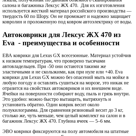
салона и багажника Лексус ЖХ 470. Для их изготовления
используется жесткий материал российского производства —
твердость 60 по Шору. Он не промокает и надежно защищает
ковролин и проложенную под ковром автоэлектрику от воды.
Автоковрики для Лексус ЖХ 470 из
Eva - преимущества и особенности
ЕВА коврики для Lexus GX всесезонные. Материал устойчив
к низким температурам, что проверено тысячами
автовладельцев. При -50 они остаются такими же
эластичными и не скользкими, как при нуле или +40. Eva
коврики для Lexus GX можно без опасений мыть на мойке в
любую погоду и оставлять сушиться на морозе, это никак не
отразится на свойствах автоковриков и их внешнем виде.
Ячейки на поверхности собирают воду, пыль и грязь внутри.
Это удобно: можно быстро вытащить, вытряхнуть и
установить обратно. Один коврик весит около
полукилограмма. Для сравнения резиновый весит до 3 кг,
столько же, чуть меньше, чем целый комплект на салон и в
багажник Лексус ЖХ 470. Глубина ячеек — 5–6 мм.
ЭВО коврики фиксируются на полу автомобиля на штатные